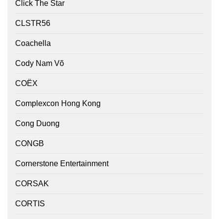
Click The Star
CLSTR56
Coachella
Cody Nam Võ
COËX
Complexcon Hong Kong
Cong Duong
CONGB
Cornerstone Entertainment
CORSAK
CORTIS