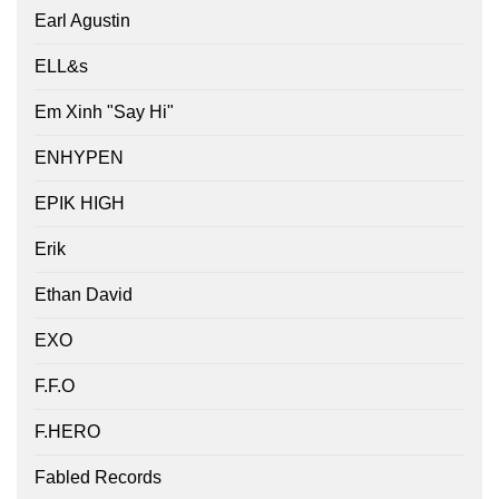
Earl Agustin
ELL&s
Em Xinh "Say Hi"
ENHYPEN
EPIK HIGH
Erik
Ethan David
EXO
F.F.O
F.HERO
Fabled Records