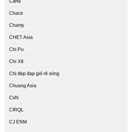
Carta
Chace
Chanty
CHET Asia
Chi Pu
Chi Xê
Chị đẹp đạp gió rẽ sóng
Chuang Asia
CiiN
CIRQL
CJ ENM