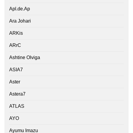
Apl.de.Ap
Ara Johari
ARKis
ARrC
Ashtine Olviga
ASIA7
Aster
Astera7
ATLAS
AYO
Ayumu Imazu