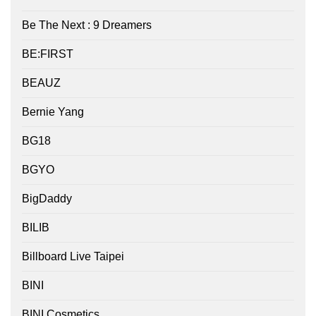
Be The Next : 9 Dreamers
BE:FIRST
BEAUZ
Bernie Yang
BG18
BGYO
BigDaddy
BILIB
Billboard Live Taipei
BINI
BINI Cosmetics