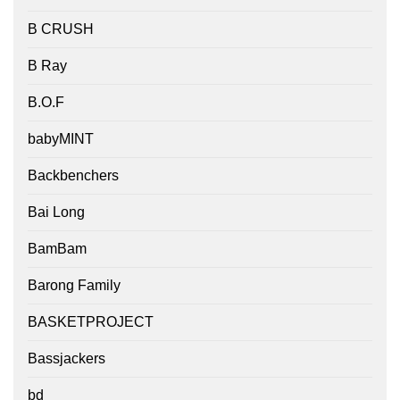
B CRUSH
B Ray
B.O.F
babyMINT
Backbenchers
Bai Long
BamBam
Barong Family
BASKETPROJECT
Bassjackers
bd