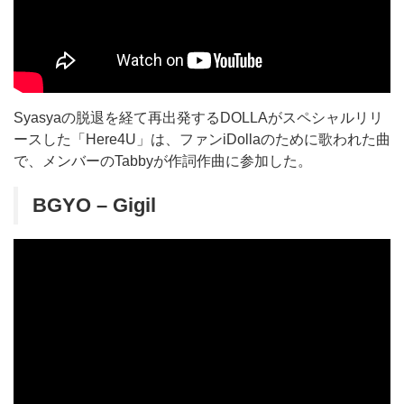
Syasyaの脱退を経て再出発するDOLLAがスペシャルリリ
ースした「Here4U」は、ファンiDollaのために歌われた曲
で、メンバーのTabbyが作詞作曲に参加した。
BGYO – Gigil