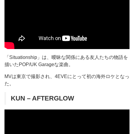
「Situationship」は、曖昧な関係にある友人たちの物語を
描いたPOP/UK Garageな楽曲。
MVは東京で撮影され、4EVEにとって初の海外ロケとなっ
た。
KUN – AFTERGLOW