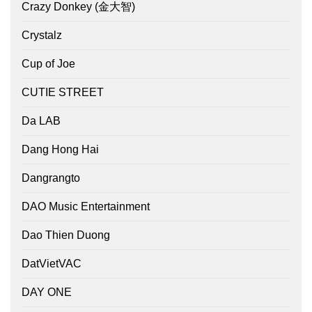
Crazy Donkey (金大智)
Crystalz
Cup of Joe
CUTIE STREET
Da LAB
Dang Hong Hai
Dangrangto
DAO Music Entertainment
Dao Thien Duong
DatVietVAC
DAY ONE