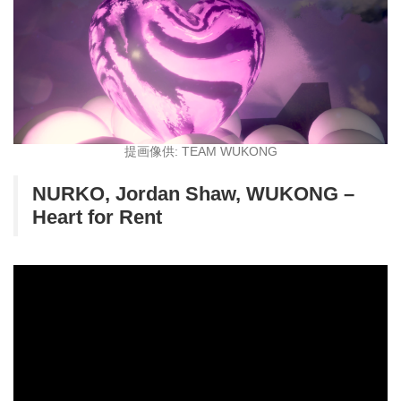
提画像供: TEAM WUKONG
NURKO, Jordan Shaw, WUKONG –
Heart for Rent