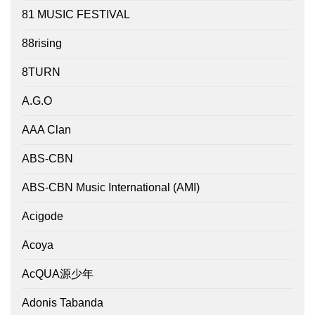
81 MUSIC FESTIVAL
88rising
8TURN
A.G.O
AAA Clan
ABS-CBN
ABS-CBN Music International (AMI)
Acigode
Acoya
AcQUA源少年
Adonis Tabanda