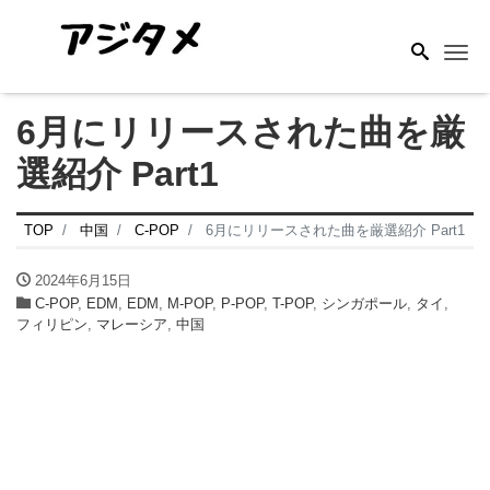
Me
6月にリリースされた曲を厳
選紹介 Part1
TOP
中国
C-POP
6月にリリースされた曲を厳選紹介 Part1
2024年6月15日
C-POP
,
EDM
,
EDM
,
M-POP
,
P-POP
,
T-POP
,
シンガポール
,
タイ
,
フィリピン
,
マレーシア
,
中国