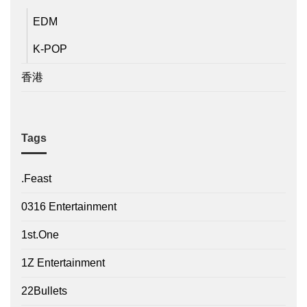
EDM
K-POP
香港
Tags
.Feast
0316 Entertainment
1st.One
1Z Entertainment
22Bullets