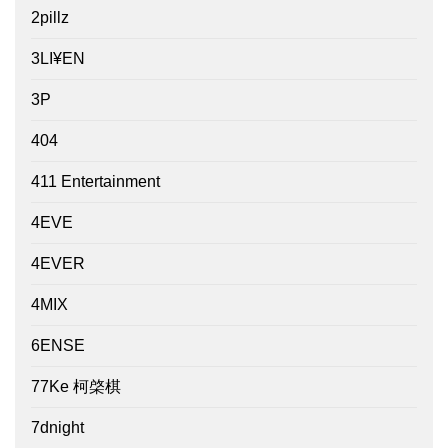
2pillz
3LI¥EN
3P
404
411 Entertainment
4EVE
4EVER
4MIX
6ENSE
77Ke 柯棨棋
7dnight