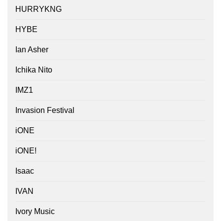
HURRYKNG
HYBE
Ian Asher
Ichika Nito
IMZ1
Invasion Festival
iONE
iONE!
Isaac
IVAN
Ivory Music