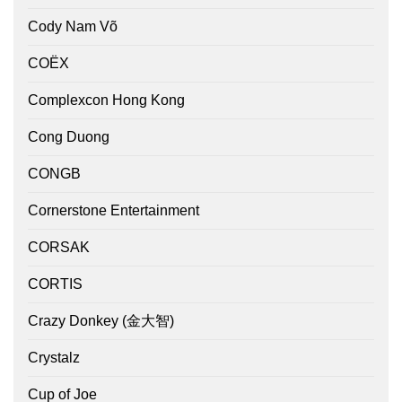
Cody Nam Võ
COËX
Complexcon Hong Kong
Cong Duong
CONGB
Cornerstone Entertainment
CORSAK
CORTIS
Crazy Donkey (金大智)
Crystalz
Cup of Joe