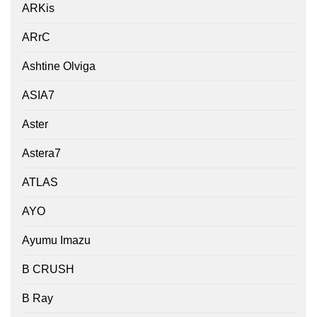
ARKis
ARrC
Ashtine Olviga
ASIA7
Aster
Astera7
ATLAS
AYO
Ayumu Imazu
B CRUSH
B Ray