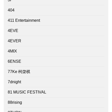
404
411 Entertainment
4EVE
4EVER
4MIX
6ENSE
77Ke 柯棨棋
7dnight
81 MUSIC FESTIVAL
88rising