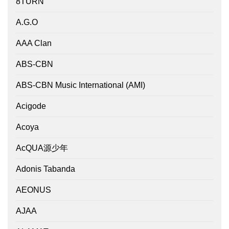
8TURN
A.G.O
AAA Clan
ABS-CBN
ABS-CBN Music International (AMI)
Acigode
Acoya
AcQUA源少年
Adonis Tabanda
AEONUS
AJAA