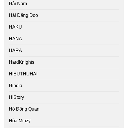
Hải Nam
Hải Đăng Doo
HAKU
HANA
HARA
HardKnights
HIEUTHUHAI
Hindia
HIStory
Hồ Đông Quan
Hòa Minzy