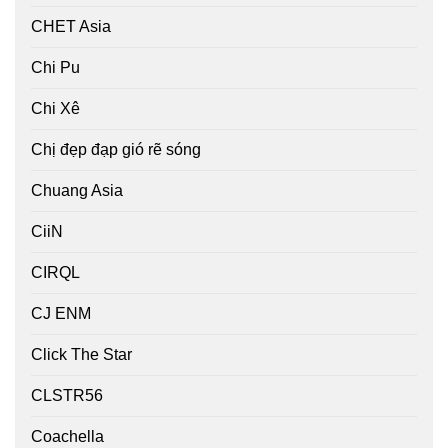
CHET Asia
Chi Pu
Chi Xê
Chị đẹp đạp gió rẽ sóng
Chuang Asia
CiiN
CIRQL
CJ ENM
Click The Star
CLSTR56
Coachella