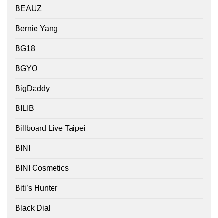
BEAUZ
Bernie Yang
BG18
BGYO
BigDaddy
BILIB
Billboard Live Taipei
BINI
BINI Cosmetics
Biti’s Hunter
Black Dial