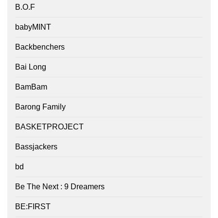
B.O.F
babyMINT
Backbenchers
Bai Long
BamBam
Barong Family
BASKETPROJECT
Bassjackers
bd
Be The Next : 9 Dreamers
BE:FIRST