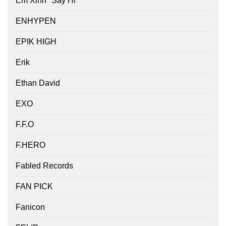
Em Xinh "Say Hi"
ENHYPEN
EPIK HIGH
Erik
Ethan David
EXO
F.F.O
F.HERO
Fabled Records
FAN PICK
Fanicon