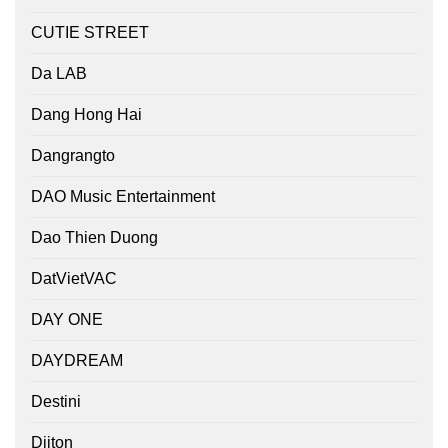
CUTIE STREET
Da LAB
Dang Hong Hai
Dangrangto
DAO Music Entertainment
Dao Thien Duong
DatVietVAC
DAY ONE
DAYDREAM
Destini
Diiton