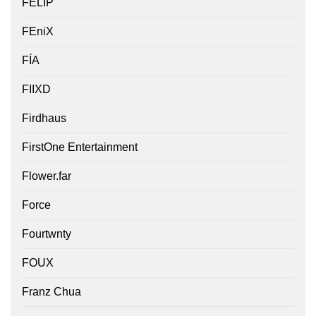
FELIP
FEniX
FÍA
FIIXD
Firdhaus
FirstOne Entertainment
Flower.far
Force
Fourtwnty
FOUX
Franz Chua