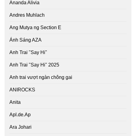
Ananda Alivia
Andres Muhlach
Ang Mutya ng Section E
Ánh Sáng AZA
Anh Trai "Say Hi"
Anh Trai "Say Hi" 2025
Anh trai vượt ngàn chông gai
ANIROCKS
Anita
Apl.de.Ap
Ara Johari