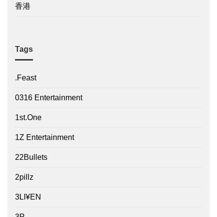
香港
Tags
.Feast
0316 Entertainment
1st.One
1Z Entertainment
22Bullets
2pillz
3LI¥EN
3P