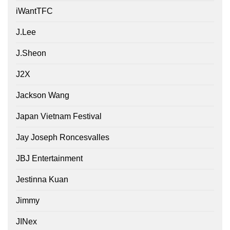
iWantTFC
J.Lee
J.Sheon
J2X
Jackson Wang
Japan Vietnam Festival
Jay Joseph Roncesvalles
JBJ Entertainment
Jestinna Kuan
Jimmy
JINex