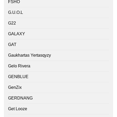
FSHO
G.U.O.L
G22
GALAXY
GAT
Gaukhartas Yertasqyzy
Gelo Rivera
GENBLUE
GenZix
GERDNANG
Get Looze