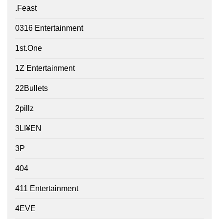
.Feast
0316 Entertainment
1st.One
1Z Entertainment
22Bullets
2pillz
3LI¥EN
3P
404
411 Entertainment
4EVE