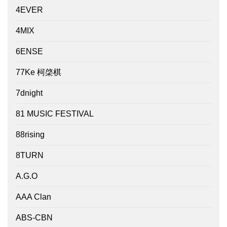
4EVER
4MIX
6ENSE
77Ke 柯棨棋
7dnight
81 MUSIC FESTIVAL
88rising
8TURN
A.G.O
AAA Clan
ABS-CBN