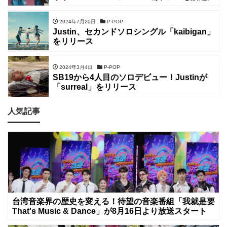
2024年7月20日
P-POP
Justin、セカンドソロシングル「kaibigan」
をリリース
2024年3月4日
P-POP
SB19から4人目のソロデビュー！Justinが
「surreal」をリリース
人気記事
台湾音楽界の歴史を変える！待望の音楽番組「我就是要
That's Music & Dance」が8月16日より放送スタート