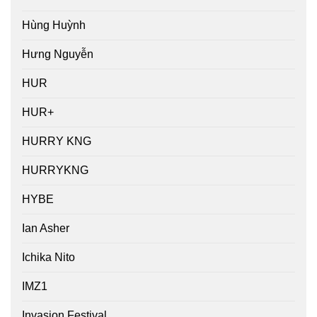
Hùng Huỳnh
Hưng Nguyễn
HUR
HUR+
HURRY KNG
HURRYKNG
HYBE
Ian Asher
Ichika Nito
IMZ1
Invasion Festival