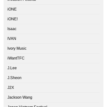
iONE
iONE!
Isaac
IVAN
Ivory Music
iWantTFC
J.Lee
J.Sheon
J2X
Jackson Wang