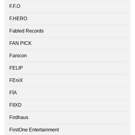
F.F.O
F.HERO
Fabled Records
FAN PICK
Fanicon
FELIP
FEniX
FÍA
FIIXD
Firdhaus
FirstOne Entertainment