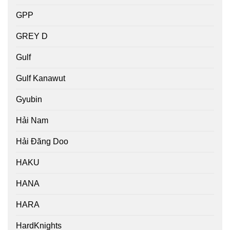
GPP
GREY D
Gulf
Gulf Kanawut
Gyubin
Hải Nam
Hải Đăng Doo
HAKU
HANA
HARA
HardKnights