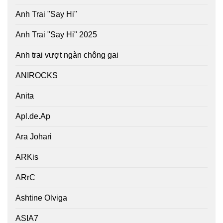
Anh Trai "Say Hi"
Anh Trai "Say Hi" 2025
Anh trai vượt ngàn chông gai
ANIROCKS
Anita
Apl.de.Ap
Ara Johari
ARKis
ARrC
Ashtine Olviga
ASIA7