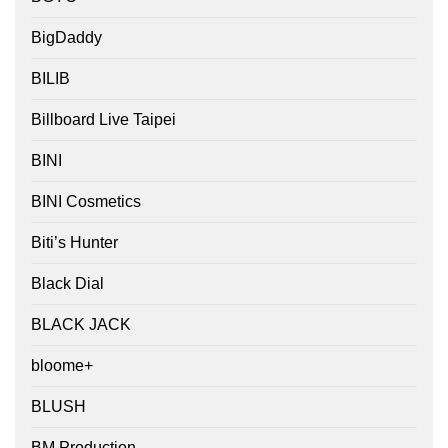
BigDaddy
BILIB
Billboard Live Taipei
BINI
BINI Cosmetics
Biti’s Hunter
Black Dial
BLACK JACK
bloome+
BLUSH
BM Production