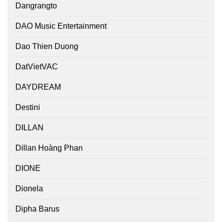
Dangrangto
DAO Music Entertainment
Dao Thien Duong
DatVietVAC
DAYDREAM
Destini
DILLAN
Dillan Hoàng Phan
DIONE
Dionela
Dipha Barus