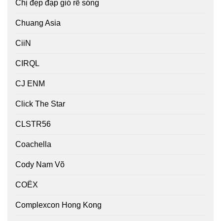
Chị đẹp đạp gió rẽ sóng
Chuang Asia
CiiN
CIRQL
CJ ENM
Click The Star
CLSTR56
Coachella
Cody Nam Võ
COËX
Complexcon Hong Kong