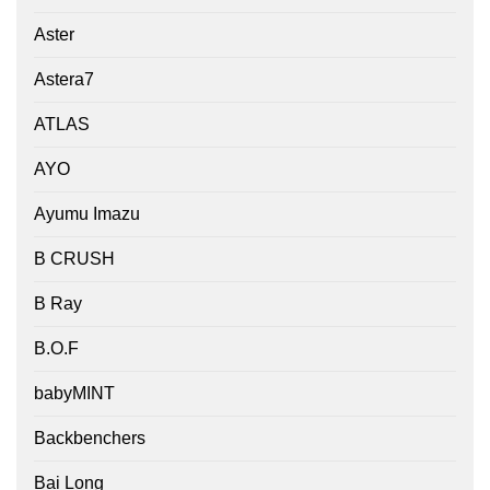
Aster
Astera7
ATLAS
AYO
Ayumu Imazu
B CRUSH
B Ray
B.O.F
babyMINT
Backbenchers
Bai Long