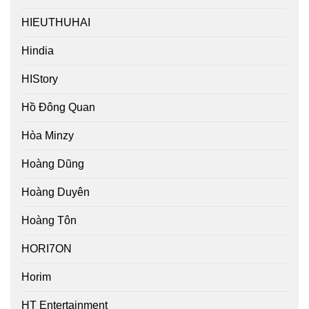
HIEUTHUHAI
Hindia
HIStory
Hồ Đông Quan
Hòa Minzy
Hoàng Dũng
Hoàng Duyên
Hoàng Tôn
HORI7ON
Horim
HT Entertainment