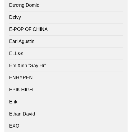
Dương Domic
Dzivy
E-POP OF CHINA
Earl Agustin
ELL&s
Em Xinh "Say Hi"
ENHYPEN
EPIK HIGH
Erik
Ethan David
EXO