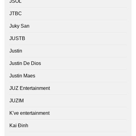
JSOL
JTBC
Juky San
JUSTB
Justin
Justin De Dios
Justin Maes
JUZ Entertainment
JUZIM
K've entertainment
Kai Đinh