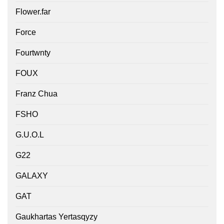
Flower.far
Force
Fourtwnty
FOUX
Franz Chua
FSHO
G.U.O.L
G22
GALAXY
GAT
Gaukhartas Yertasqyzy