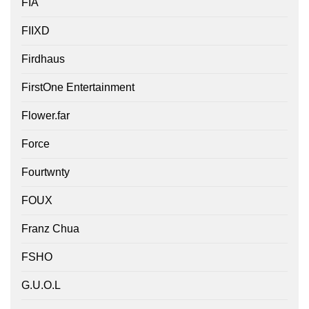
FÍA
FIIXD
Firdhaus
FirstOne Entertainment
Flower.far
Force
Fourtwnty
FOUX
Franz Chua
FSHO
G.U.O.L