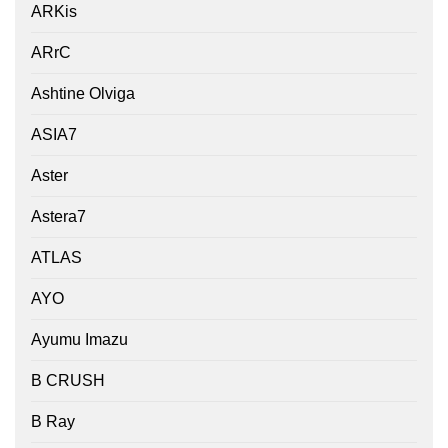
ARKis
ARrC
Ashtine Olviga
ASIA7
Aster
Astera7
ATLAS
AYO
Ayumu Imazu
B CRUSH
B Ray