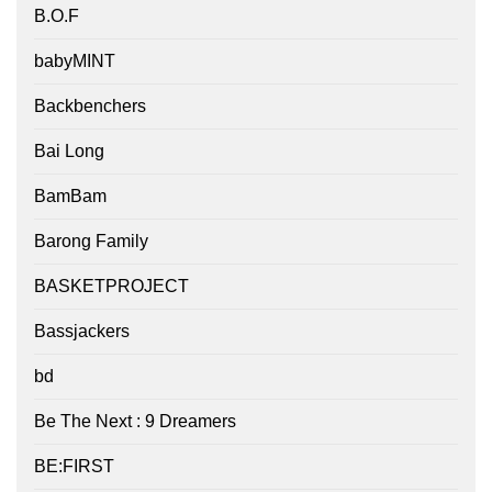
B.O.F
babyMINT
Backbenchers
Bai Long
BamBam
Barong Family
BASKETPROJECT
Bassjackers
bd
Be The Next : 9 Dreamers
BE:FIRST