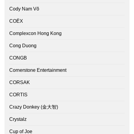
Cody Nam Võ
COËX
Complexcon Hong Kong
Cong Duong
CONGB
Cornerstone Entertainment
CORSAK
CORTIS
Crazy Donkey (金大智)
Crystalz
Cup of Joe