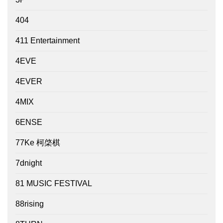
404
411 Entertainment
4EVE
4EVER
4MIX
6ENSE
77Ke 柯棨棋
7dnight
81 MUSIC FESTIVAL
88rising