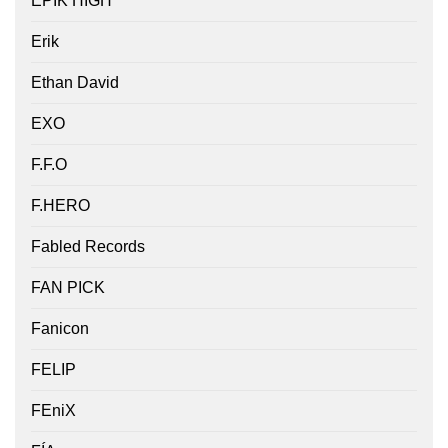
EPIK HIGH
Erik
Ethan David
EXO
F.F.O
F.HERO
Fabled Records
FAN PICK
Fanicon
FELIP
FEniX