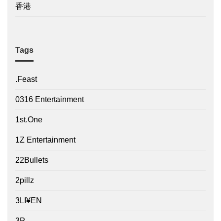
香港
Tags
.Feast
0316 Entertainment
1st.One
1Z Entertainment
22Bullets
2pillz
3LI¥EN
3P