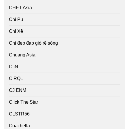
CHET Asia
Chi Pu
Chi Xê
Chị đẹp đạp gió rẽ sóng
Chuang Asia
CiiN
CIRQL
CJ ENM
Click The Star
CLSTR56
Coachella