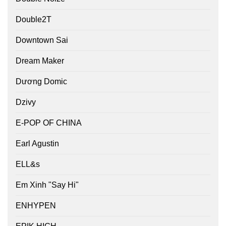
Double2T
Downtown Sai
Dream Maker
Dương Domic
Dzivy
E-POP OF CHINA
Earl Agustin
ELL&s
Em Xinh "Say Hi"
ENHYPEN