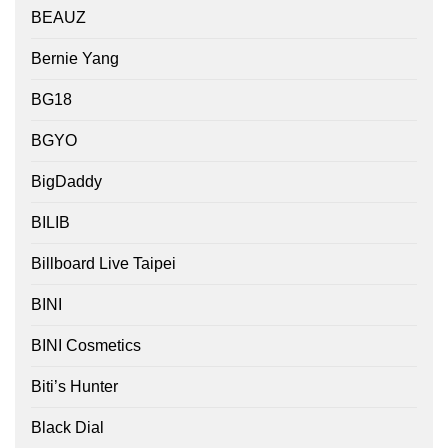
BEAUZ
Bernie Yang
BG18
BGYO
BigDaddy
BILIB
Billboard Live Taipei
BINI
BINI Cosmetics
Biti’s Hunter
Black Dial