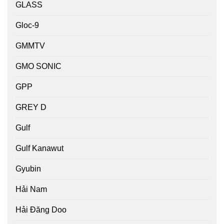
GLASS
Gloc-9
GMMTV
GMO SONIC
GPP
GREY D
Gulf
Gulf Kanawut
Gyubin
Hải Nam
Hải Đăng Doo