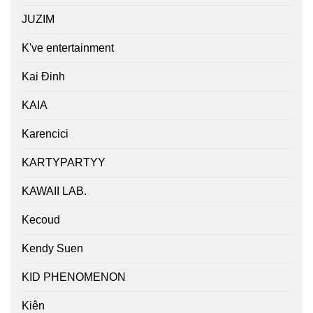
JUZIM
K've entertainment
Kai Đinh
KAIA
Karencici
KARTYPARTYY
KAWAII LAB.
Kecoud
Kendy Suen
KID PHENOMENON
Kiên