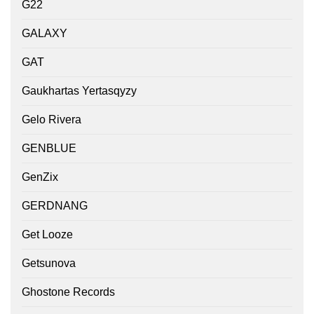
G22
GALAXY
GAT
Gaukhartas Yertasqyzy
Gelo Rivera
GENBLUE
GenZix
GERDNANG
Get Looze
Getsunova
Ghostone Records