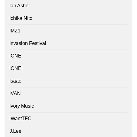
Ian Asher
Ichika Nito
IMZ1
Invasion Festival
iONE
iONE!
Isaac
IVAN
Ivory Music
iWantTFC
J.Lee