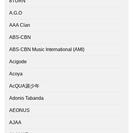
8TURN
A.G.O
AAA Clan
ABS-CBN
ABS-CBN Music International (AMI)
Acigode
Acoya
AcQUA源少年
Adonis Tabanda
AEONUS
AJAA