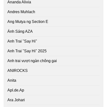
Ananda Alivia
Andres Muhlach
Ang Mutya ng Section E
Ánh Sáng AZA
Anh Trai "Say Hi"
Anh Trai "Say Hi" 2025
Anh trai vượt ngàn chông gai
ANIROCKS
Anita
Apl.de.Ap
Ara Johari