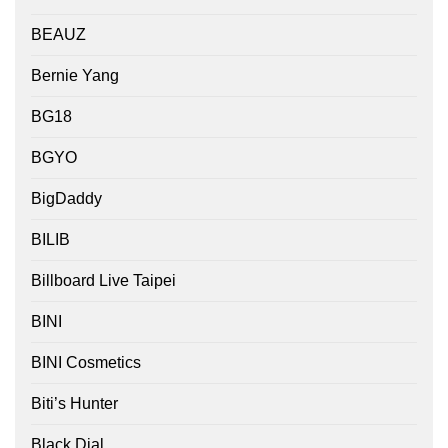
BEAUZ
Bernie Yang
BG18
BGYO
BigDaddy
BILIB
Billboard Live Taipei
BINI
BINI Cosmetics
Biti’s Hunter
Black Dial