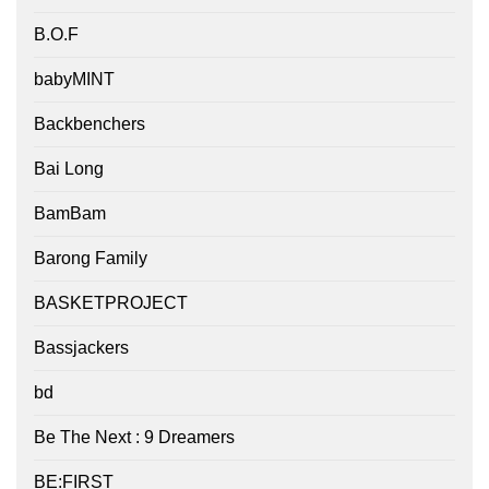
B.O.F
babyMINT
Backbenchers
Bai Long
BamBam
Barong Family
BASKETPROJECT
Bassjackers
bd
Be The Next : 9 Dreamers
BE:FIRST