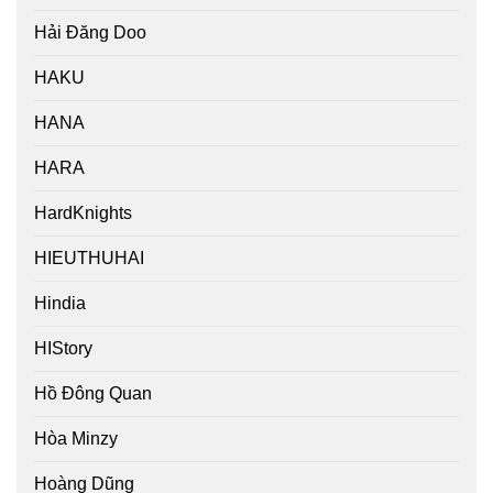
Hải Đăng Doo
HAKU
HANA
HARA
HardKnights
HIEUTHUHAI
Hindia
HIStory
Hồ Đông Quan
Hòa Minzy
Hoàng Dũng