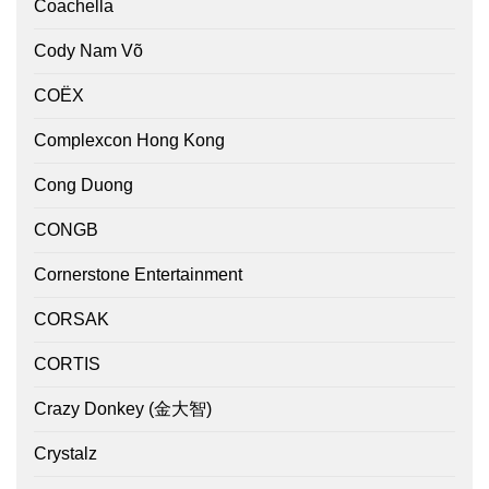
Coachella
Cody Nam Võ
COËX
Complexcon Hong Kong
Cong Duong
CONGB
Cornerstone Entertainment
CORSAK
CORTIS
Crazy Donkey (金大智)
Crystalz