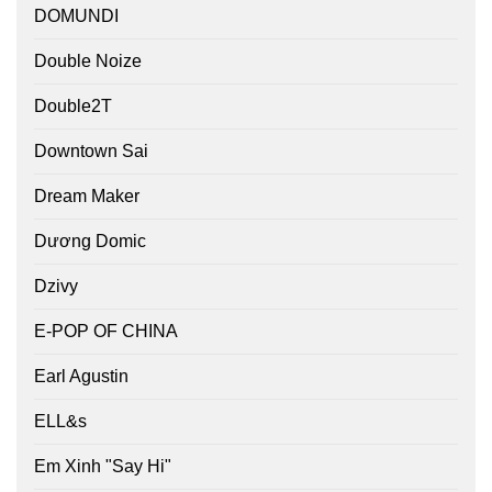
DOMUNDI
Double Noize
Double2T
Downtown Sai
Dream Maker
Dương Domic
Dzivy
E-POP OF CHINA
Earl Agustin
ELL&s
Em Xinh "Say Hi"