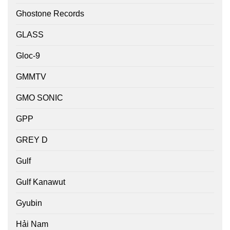
Ghostone Records
GLASS
Gloc-9
GMMTV
GMO SONIC
GPP
GREY D
Gulf
Gulf Kanawut
Gyubin
Hải Nam