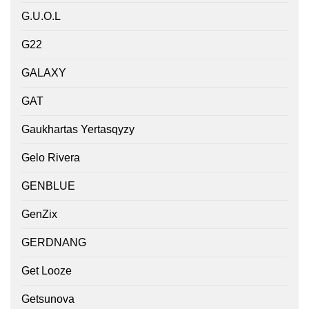
G.U.O.L
G22
GALAXY
GAT
Gaukhartas Yertasqyzy
Gelo Rivera
GENBLUE
GenZix
GERDNANG
Get Looze
Getsunova