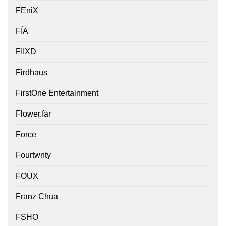
FEniX
FÍA
FIIXD
Firdhaus
FirstOne Entertainment
Flower.far
Force
Fourtwnty
FOUX
Franz Chua
FSHO