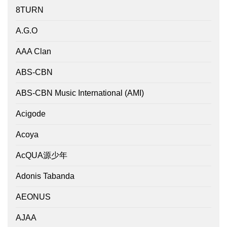
8TURN
A.G.O
AAA Clan
ABS-CBN
ABS-CBN Music International (AMI)
Acigode
Acoya
AcQUA源少年
Adonis Tabanda
AEONUS
AJAA