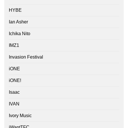
HYBE
Ian Asher
Ichika Nito
IMZ1
Invasion Festival
iONE
iONE!
Isaac
IVAN
Ivory Music
iWantTFC