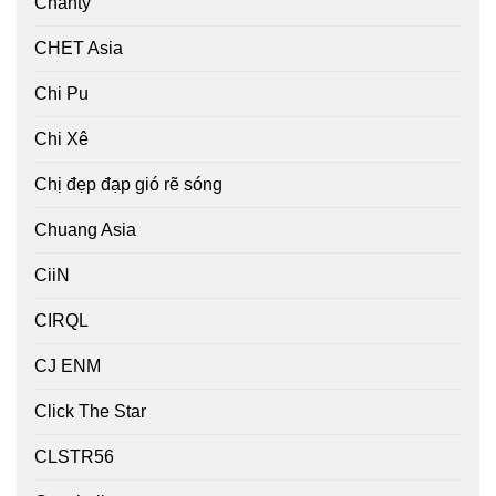
Chanty
CHET Asia
Chi Pu
Chi Xê
Chị đẹp đạp gió rẽ sóng
Chuang Asia
CiiN
CIRQL
CJ ENM
Click The Star
CLSTR56