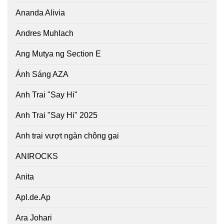
Ananda Alivia
Andres Muhlach
Ang Mutya ng Section E
Ánh Sáng AZA
Anh Trai "Say Hi"
Anh Trai "Say Hi" 2025
Anh trai vượt ngàn chông gai
ANIROCKS
Anita
Apl.de.Ap
Ara Johari