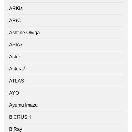
ARKis
ARrC
Ashtine Olviga
ASIA7
Aster
Astera7
ATLAS
AYO
Ayumu Imazu
B CRUSH
B Ray