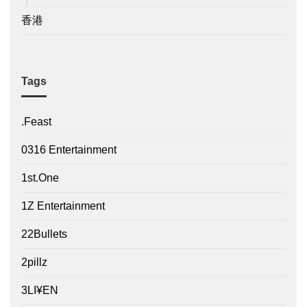
香港
Tags
.Feast
0316 Entertainment
1st.One
1Z Entertainment
22Bullets
2pillz
3LI¥EN