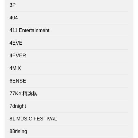
3P
404
411 Entertainment
4EVE
4EVER
4MIX
6ENSE
77Ke 柯棨棋
7dnight
81 MUSIC FESTIVAL
88rising