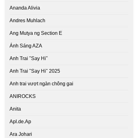
Ananda Alivia
Andres Muhlach
Ang Mutya ng Section E
Ánh Sáng AZA
Anh Trai "Say Hi"
Anh Trai "Say Hi" 2025
Anh trai vượt ngàn chông gai
ANIROCKS
Anita
Apl.de.Ap
Ara Johari