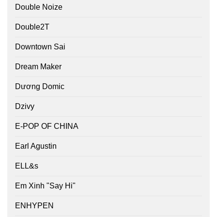
Double Noize
Double2T
Downtown Sai
Dream Maker
Dương Domic
Dzivy
E-POP OF CHINA
Earl Agustin
ELL&s
Em Xinh "Say Hi"
ENHYPEN