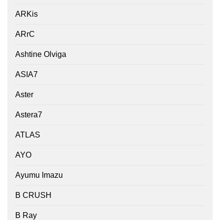
ARKis
ARrC
Ashtine Olviga
ASIA7
Aster
Astera7
ATLAS
AYO
Ayumu Imazu
B CRUSH
B Ray