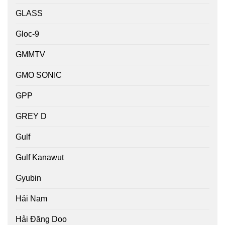
GLASS
Gloc-9
GMMTV
GMO SONIC
GPP
GREY D
Gulf
Gulf Kanawut
Gyubin
Hải Nam
Hải Đăng Doo