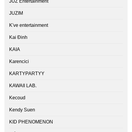
JUZ Entertainment
JUZIM
K've entertainment
Kai Đinh
KAIA
Karencici
KARTYPARTYY
KAWAII LAB.
Kecoud
Kendy Suen
KID PHENOMENON