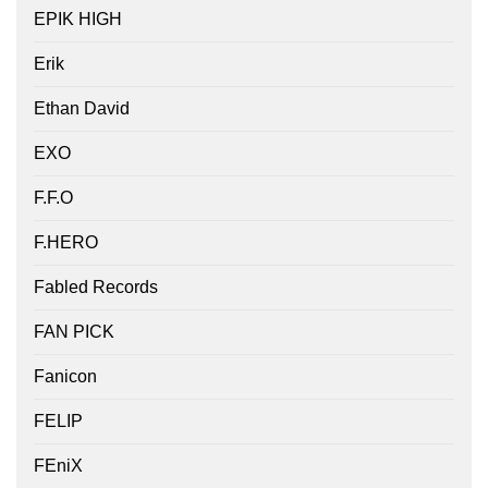
EPIK HIGH
Erik
Ethan David
EXO
F.F.O
F.HERO
Fabled Records
FAN PICK
Fanicon
FELIP
FEniX