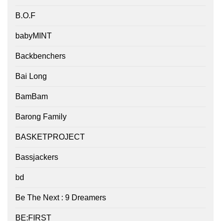
B.O.F
babyMINT
Backbenchers
Bai Long
BamBam
Barong Family
BASKETPROJECT
Bassjackers
bd
Be The Next : 9 Dreamers
BE:FIRST