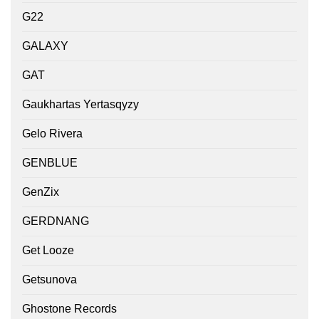
G22
GALAXY
GAT
Gaukhartas Yertasqyzy
Gelo Rivera
GENBLUE
GenZix
GERDNANG
Get Looze
Getsunova
Ghostone Records