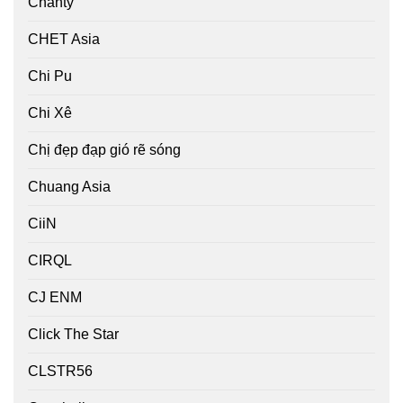
Chanty
CHET Asia
Chi Pu
Chi Xê
Chị đẹp đạp gió rẽ sóng
Chuang Asia
CiiN
CIRQL
CJ ENM
Click The Star
CLSTR56