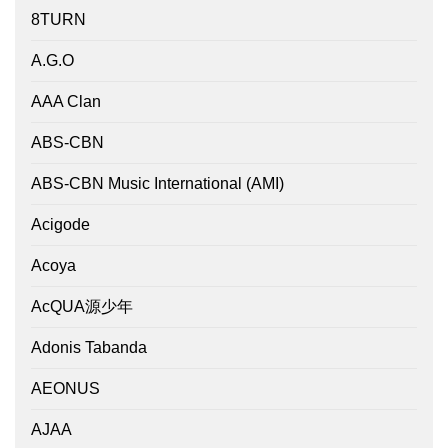
8TURN
A.G.O
AAA Clan
ABS-CBN
ABS-CBN Music International (AMI)
Acigode
Acoya
AcQUA源少年
Adonis Tabanda
AEONUS
AJAA