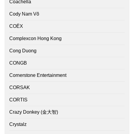
Coachella
Cody Nam Võ
COËX
Complexcon Hong Kong
Cong Duong
CONGB
Cornerstone Entertainment
CORSAK
CORTIS
Crazy Donkey (金大智)
Crystalz