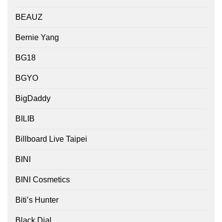
BEAUZ
Bernie Yang
BG18
BGYO
BigDaddy
BILIB
Billboard Live Taipei
BINI
BINI Cosmetics
Biti’s Hunter
Black Dial