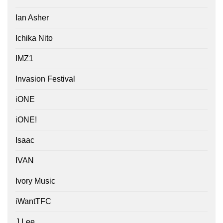
Ian Asher
Ichika Nito
IMZ1
Invasion Festival
iONE
iONE!
Isaac
IVAN
Ivory Music
iWantTFC
J.Lee