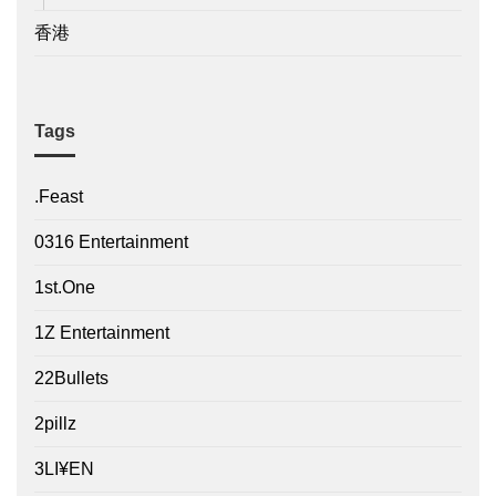
香港
Tags
.Feast
0316 Entertainment
1st.One
1Z Entertainment
22Bullets
2pillz
3LI¥EN