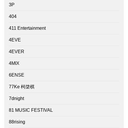
3P
404
411 Entertainment
4EVE
4EVER
4MIX
6ENSE
77Ke 柯棨棋
7dnight
81 MUSIC FESTIVAL
88rising