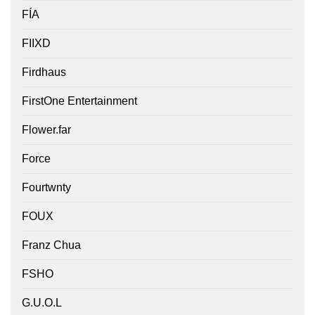
FÍA
FIIXD
Firdhaus
FirstOne Entertainment
Flower.far
Force
Fourtwnty
FOUX
Franz Chua
FSHO
G.U.O.L