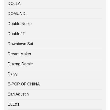
DOLLA
DOMUNDI
Double Noize
Double2T
Downtown Sai
Dream Maker
Dương Domic
Dzivy
E-POP OF CHINA
Earl Agustin
ELL&s