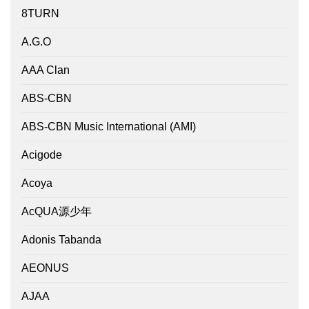
8TURN
A.G.O
AAA Clan
ABS-CBN
ABS-CBN Music International (AMI)
Acigode
Acoya
AcQUA源少年
Adonis Tabanda
AEONUS
AJAA