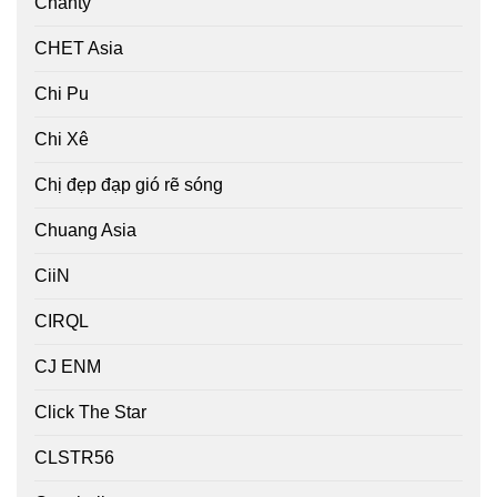
Chanty
CHET Asia
Chi Pu
Chi Xê
Chị đẹp đạp gió rẽ sóng
Chuang Asia
CiiN
CIRQL
CJ ENM
Click The Star
CLSTR56