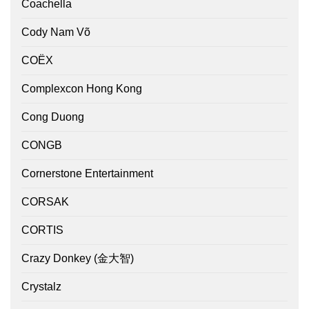
Coachella
Cody Nam Võ
COËX
Complexcon Hong Kong
Cong Duong
CONGB
Cornerstone Entertainment
CORSAK
CORTIS
Crazy Donkey (金大智)
Crystalz