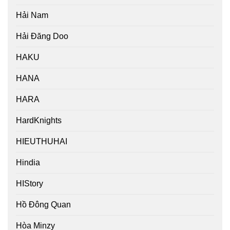
Hải Nam
Hải Đăng Doo
HAKU
HANA
HARA
HardKnights
HIEUTHUHAI
Hindia
HIStory
Hồ Đông Quan
Hòa Minzy