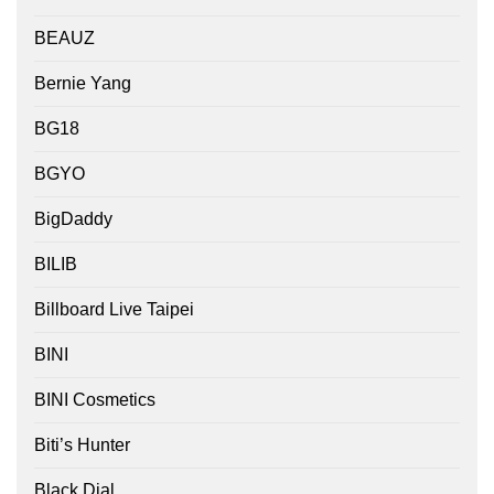
BEAUZ
Bernie Yang
BG18
BGYO
BigDaddy
BILIB
Billboard Live Taipei
BINI
BINI Cosmetics
Biti’s Hunter
Black Dial