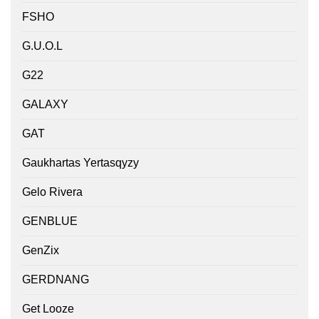
FSHO
G.U.O.L
G22
GALAXY
GAT
Gaukhartas Yertasqyzy
Gelo Rivera
GENBLUE
GenZix
GERDNANG
Get Looze