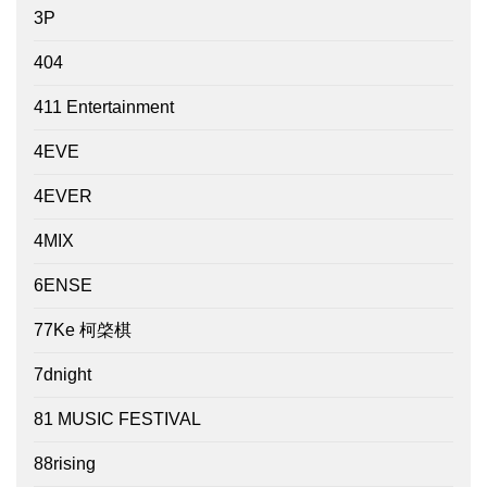
3P
404
411 Entertainment
4EVE
4EVER
4MIX
6ENSE
77Ke 柯棨棋
7dnight
81 MUSIC FESTIVAL
88rising