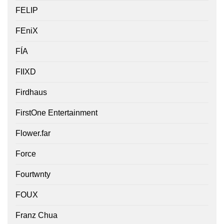
FELIP
FEniX
FÍA
FIIXD
Firdhaus
FirstOne Entertainment
Flower.far
Force
Fourtwnty
FOUX
Franz Chua