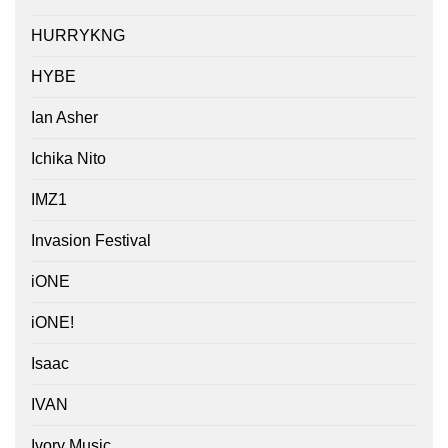
HURRYKNG
HYBE
Ian Asher
Ichika Nito
IMZ1
Invasion Festival
iONE
iONE!
Isaac
IVAN
Ivory Music