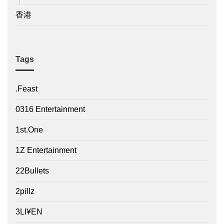
香港
Tags
.Feast
0316 Entertainment
1st.One
1Z Entertainment
22Bullets
2pillz
3LI¥EN