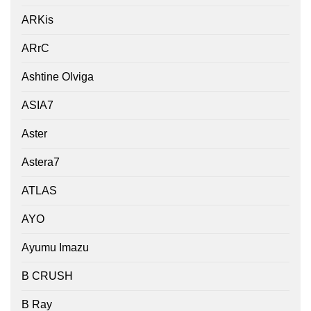
ARKis
ARrC
Ashtine Olviga
ASIA7
Aster
Astera7
ATLAS
AYO
Ayumu Imazu
B CRUSH
B Ray