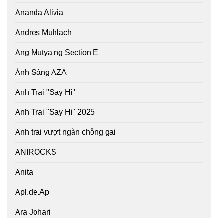
Ananda Alivia
Andres Muhlach
Ang Mutya ng Section E
Ánh Sáng AZA
Anh Trai "Say Hi"
Anh Trai "Say Hi" 2025
Anh trai vượt ngàn chông gai
ANIROCKS
Anita
Apl.de.Ap
Ara Johari