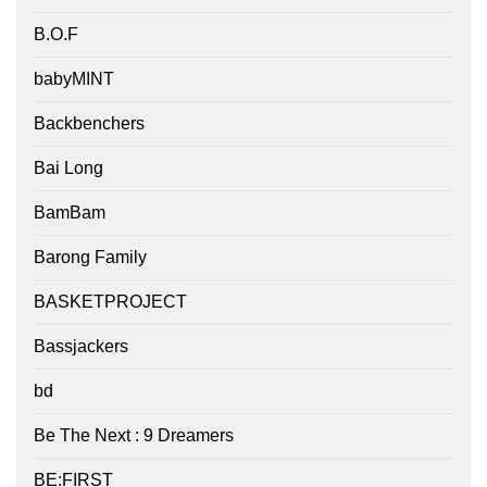
B.O.F
babyMINT
Backbenchers
Bai Long
BamBam
Barong Family
BASKETPROJECT
Bassjackers
bd
Be The Next : 9 Dreamers
BE:FIRST