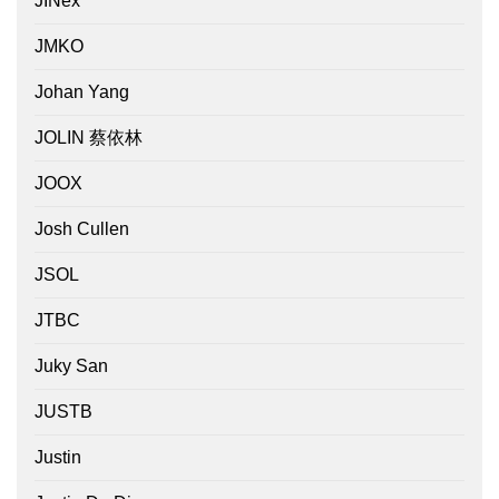
JINex
JMKO
Johan Yang
JOLIN 蔡依林
JOOX
Josh Cullen
JSOL
JTBC
Juky San
JUSTB
Justin