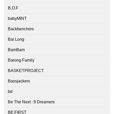
B.O.F
babyMINT
Backbenchers
Bai Long
BamBam
Barong Family
BASKETPROJECT
Bassjackers
bd
Be The Next : 9 Dreamers
BE:FIRST