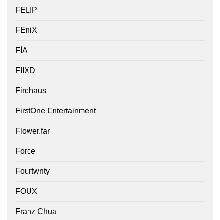
FELIP
FEniX
FÍA
FIIXD
Firdhaus
FirstOne Entertainment
Flower.far
Force
Fourtwnty
FOUX
Franz Chua