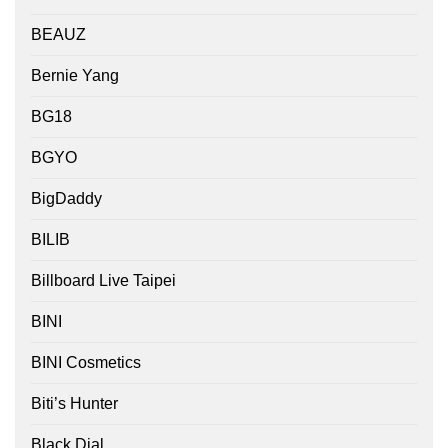
BEAUZ
Bernie Yang
BG18
BGYO
BigDaddy
BILIB
Billboard Live Taipei
BINI
BINI Cosmetics
Biti’s Hunter
Black Dial