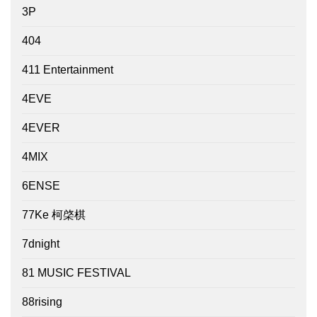
3P
404
411 Entertainment
4EVE
4EVER
4MIX
6ENSE
77Ke 柯棨棋
7dnight
81 MUSIC FESTIVAL
88rising