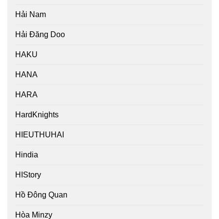
Hải Nam
Hải Đăng Doo
HAKU
HANA
HARA
HardKnights
HIEUTHUHAI
Hindia
HIStory
Hồ Đông Quan
Hòa Minzy