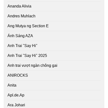
Ananda Alivia
Andres Muhlach
Ang Mutya ng Section E
Ánh Sáng AZA
Anh Trai "Say Hi"
Anh Trai "Say Hi" 2025
Anh trai vượt ngàn chông gai
ANIROCKS
Anita
Apl.de.Ap
Ara Johari