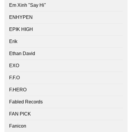
Em Xinh "Say Hi"
ENHYPEN
EPIK HIGH
Erik
Ethan David
EXO
F.F.O
F.HERO
Fabled Records
FAN PICK
Fanicon