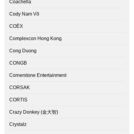
Coachella
Cody Nam Võ
COËX
Complexcon Hong Kong
Cong Duong
CONGB
Cornerstone Entertainment
CORSAK
CORTIS
Crazy Donkey (金大智)
Crystalz