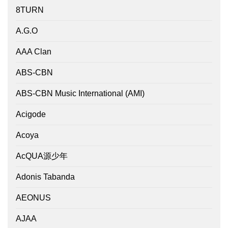
8TURN
A.G.O
AAA Clan
ABS-CBN
ABS-CBN Music International (AMI)
Acigode
Acoya
AcQUA源少年
Adonis Tabanda
AEONUS
AJAA