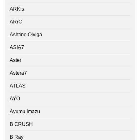
ARKis
ARrC
Ashtine Olviga
ASIA7
Aster
Astera7
ATLAS
AYO
Ayumu Imazu
B CRUSH
B Ray