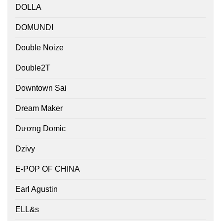
DOLLA
DOMUNDI
Double Noize
Double2T
Downtown Sai
Dream Maker
Dương Domic
Dzivy
E-POP OF CHINA
Earl Agustin
ELL&s