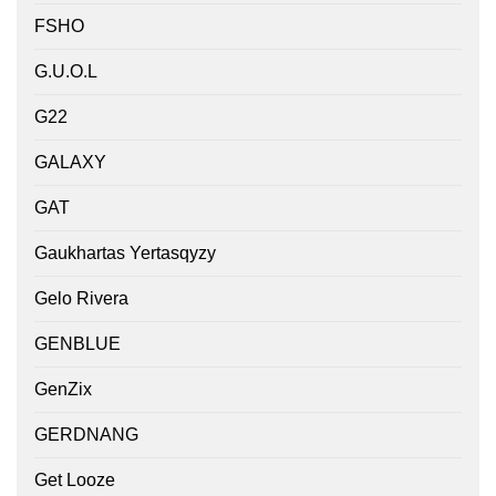
FSHO
G.U.O.L
G22
GALAXY
GAT
Gaukhartas Yertasqyzy
Gelo Rivera
GENBLUE
GenZix
GERDNANG
Get Looze