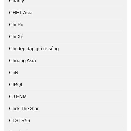
Chanty
CHET Asia
Chi Pu
Chi Xê
Chị đẹp đạp gió rẽ sóng
Chuang Asia
CiiN
CIRQL
CJ ENM
Click The Star
CLSTR56