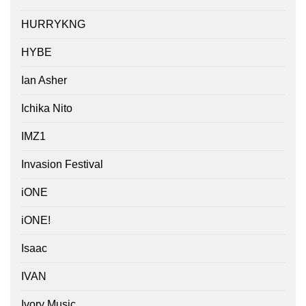
HURRYKNG
HYBE
Ian Asher
Ichika Nito
IMZ1
Invasion Festival
iONE
iONE!
Isaac
IVAN
Ivory Music