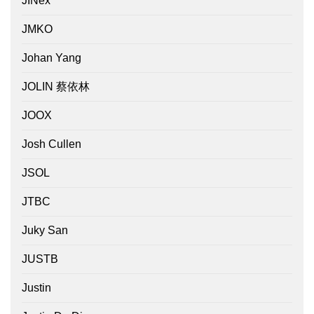
JINex
JMKO
Johan Yang
JOLIN 蔡依林
JOOX
Josh Cullen
JSOL
JTBC
Juky San
JUSTB
Justin