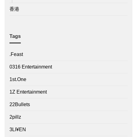
香港
Tags
.Feast
0316 Entertainment
1st.One
1Z Entertainment
22Bullets
2pillz
3LI¥EN