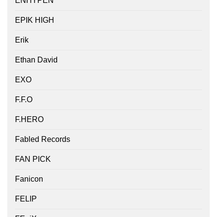
ENHYPEN
EPIK HIGH
Erik
Ethan David
EXO
F.F.O
F.HERO
Fabled Records
FAN PICK
Fanicon
FELIP