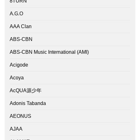
8TURN
A.G.O
AAA Clan
ABS-CBN
ABS-CBN Music International (AMI)
Acigode
Acoya
AcQUA源少年
Adonis Tabanda
AEONUS
AJAA