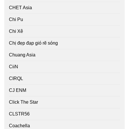
CHET Asia
Chi Pu
Chi Xê
Chị đẹp đạp gió rẽ sóng
Chuang Asia
CiiN
CIRQL
CJ ENM
Click The Star
CLSTR56
Coachella