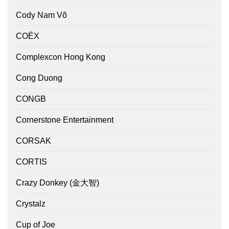
Cody Nam Võ
COËX
Complexcon Hong Kong
Cong Duong
CONGB
Cornerstone Entertainment
CORSAK
CORTIS
Crazy Donkey (金大智)
Crystalz
Cup of Joe