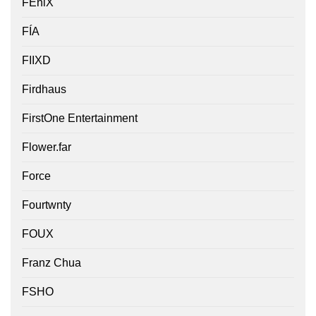
FEniX
FÍA
FIIXD
Firdhaus
FirstOne Entertainment
Flower.far
Force
Fourtwnty
FOUX
Franz Chua
FSHO