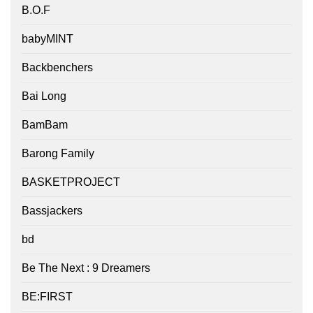
B.O.F
babyMINT
Backbenchers
Bai Long
BamBam
Barong Family
BASKETPROJECT
Bassjackers
bd
Be The Next : 9 Dreamers
BE:FIRST