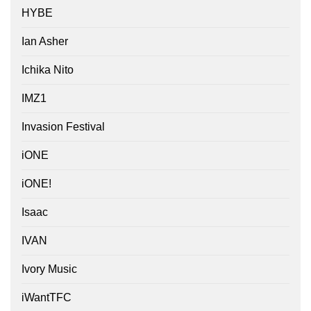
HYBE
Ian Asher
Ichika Nito
IMZ1
Invasion Festival
iONE
iONE!
Isaac
IVAN
Ivory Music
iWantTFC