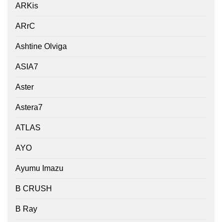
ARKis
ARrC
Ashtine Olviga
ASIA7
Aster
Astera7
ATLAS
AYO
Ayumu Imazu
B CRUSH
B Ray