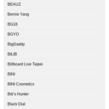
BEAUZ
Bernie Yang
BG18
BGYO
BigDaddy
BILIB
Billboard Live Taipei
BINI
BINI Cosmetics
Biti’s Hunter
Black Dial