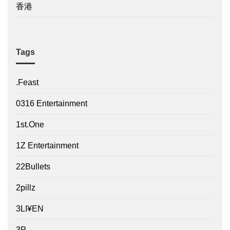
香港
Tags
.Feast
0316 Entertainment
1st.One
1Z Entertainment
22Bullets
2pillz
3LI¥EN
3P