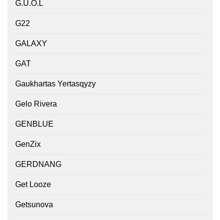
G.U.O.L
G22
GALAXY
GAT
Gaukhartas Yertasqyzy
Gelo Rivera
GENBLUE
GenZix
GERDNANG
Get Looze
Getsunova