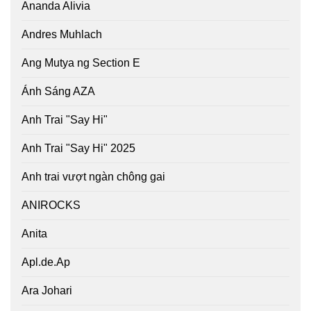
Ananda Alivia
Andres Muhlach
Ang Mutya ng Section E
Ánh Sáng AZA
Anh Trai "Say Hi"
Anh Trai "Say Hi" 2025
Anh trai vượt ngàn chông gai
ANIROCKS
Anita
Apl.de.Ap
Ara Johari