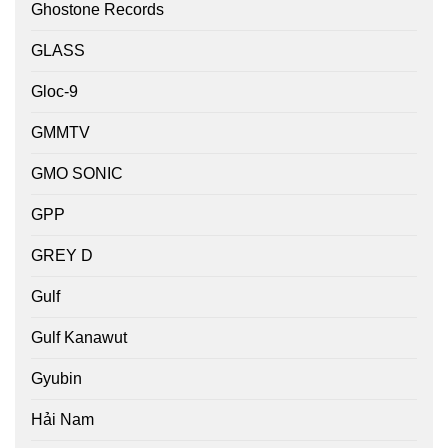
Ghostone Records
GLASS
Gloc-9
GMMTV
GMO SONIC
GPP
GREY D
Gulf
Gulf Kanawut
Gyubin
Hải Nam