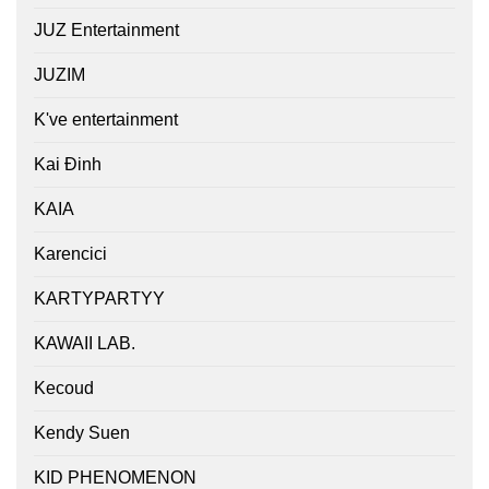
JUZ Entertainment
JUZIM
K've entertainment
Kai Đinh
KAIA
Karencici
KARTYPARTYY
KAWAII LAB.
Kecoud
Kendy Suen
KID PHENOMENON