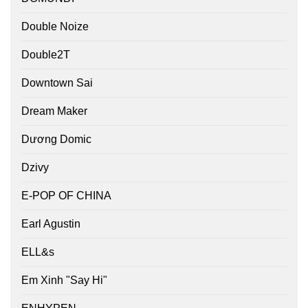
Double Noize
Double2T
Downtown Sai
Dream Maker
Dương Domic
Dzivy
E-POP OF CHINA
Earl Agustin
ELL&s
Em Xinh "Say Hi"