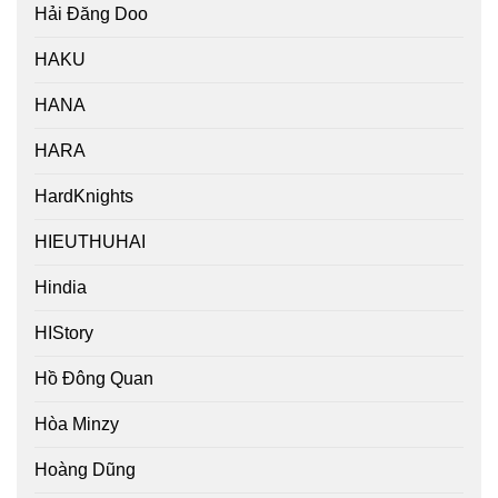
Hải Đăng Doo
HAKU
HANA
HARA
HardKnights
HIEUTHUHAI
Hindia
HIStory
Hồ Đông Quan
Hòa Minzy
Hoàng Dũng