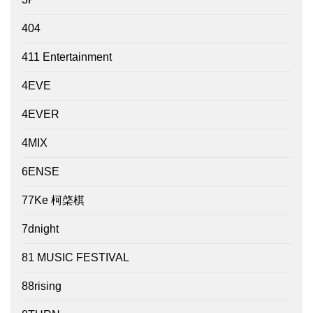
404
411 Entertainment
4EVE
4EVER
4MIX
6ENSE
77Ke 柯棨棋
7dnight
81 MUSIC FESTIVAL
88rising