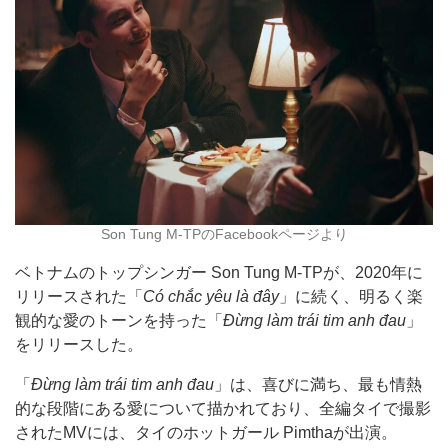
Son Tung M-TPのFacebookページより
ベトナムのトップシンガー Son Tung M-TPが、2020年に
リリースされた「
Có chắc yêu là đây
」に続く、明るく楽
観的な愛のトーンを持った「
Đừng làm trái tim anh đau
」
をリリースした。
「
Đừng làm trái tim anh đau
」は、喜びに満ち、最も情熱
的な段階にある愛について描かれており、全編タイで撮影
されたMVには、タイのホットガール Pimthaが出演。