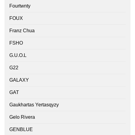
Fourtwnty
FOUX
Franz Chua
FSHO
G.U.O.L
G22
GALAXY
GAT
Gaukhartas Yertasqyzy
Gelo Rivera
GENBLUE