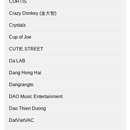
CORTIS
Crazy Donkey (金大智)
Crystalz
Cup of Joe
CUTIE STREET
Da LAB
Dang Hong Hai
Dangrangto
DAO Music Entertainment
Dao Thien Duong
DatVietVAC