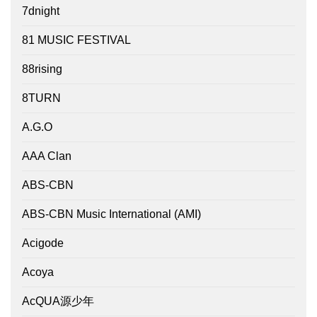
7dnight
81 MUSIC FESTIVAL
88rising
8TURN
A.G.O
AAA Clan
ABS-CBN
ABS-CBN Music International (AMI)
Acigode
Acoya
AcQUA源少年