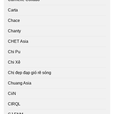
Carta
Chace
Chanty
CHET Asia
Chi Pu
Chi Xê
Chị đẹp đạp gió rẽ sóng
Chuang Asia
CiiN
CIRQL