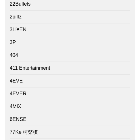
22Bullets
2pillz
3LI¥EN
3P
404
411 Entertainment
4EVE
4EVER
4MIX
6ENSE
77Ke 柯棨棋