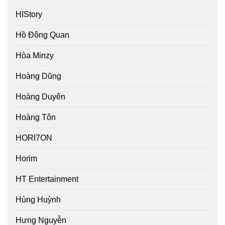
HIStory
Hồ Đông Quan
Hòa Minzy
Hoàng Dũng
Hoàng Duyên
Hoàng Tôn
HORI7ON
Horim
HT Entertainment
Hùng Huỳnh
Hưng Nguyễn