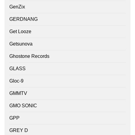
GenZix
GERDNANG
Get Looze
Getsunova
Ghostone Records
GLASS
Gloc-9
GMMTV
GMO SONIC
GPP
GREY D