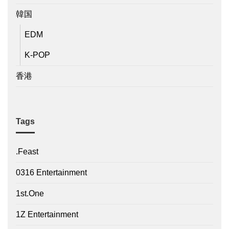
韓国
EDM
K-POP
香港
Tags
.Feast
0316 Entertainment
1st.One
1Z Entertainment