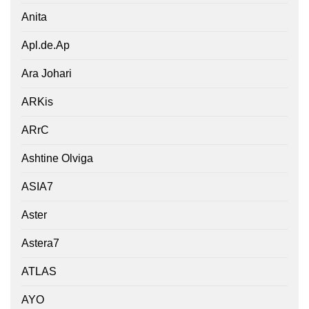
Anita
Apl.de.Ap
Ara Johari
ARKis
ARrC
Ashtine Olviga
ASIA7
Aster
Astera7
ATLAS
AYO