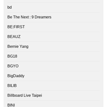
bd
Be The Next : 9 Dreamers
BE:FIRST
BEAUZ
Bernie Yang
BG18
BGYO
BigDaddy
BILIB
Billboard Live Taipei
BINI