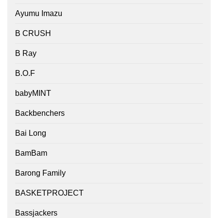
Ayumu Imazu
B CRUSH
B Ray
B.O.F
babyMINT
Backbenchers
Bai Long
BamBam
Barong Family
BASKETPROJECT
Bassjackers