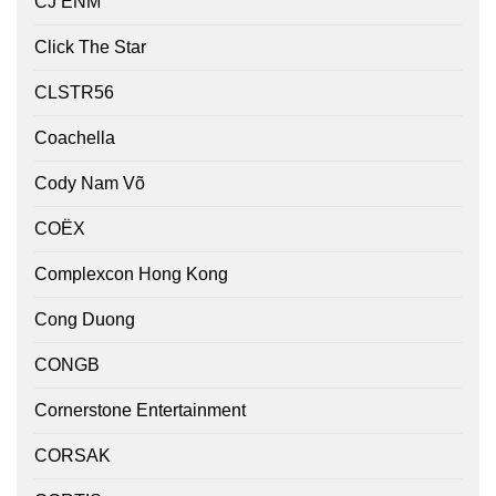
CJ ENM
Click The Star
CLSTR56
Coachella
Cody Nam Võ
COËX
Complexcon Hong Kong
Cong Duong
CONGB
Cornerstone Entertainment
CORSAK