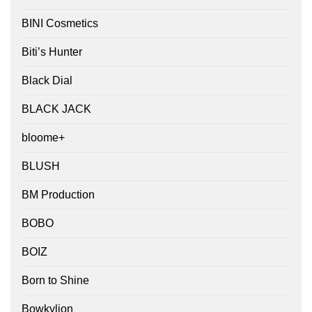
BINI Cosmetics
Biti’s Hunter
Black Dial
BLACK JACK
bloome+
BLUSH
BM Production
BOBO
BOIZ
Born to Shine
Bowkylion