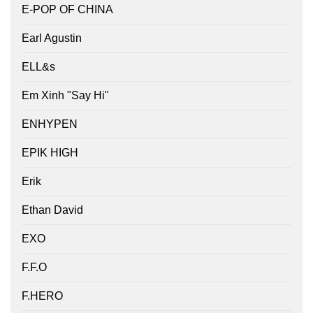
E-POP OF CHINA
Earl Agustin
ELL&s
Em Xinh "Say Hi"
ENHYPEN
EPIK HIGH
Erik
Ethan David
EXO
F.F.O
F.HERO