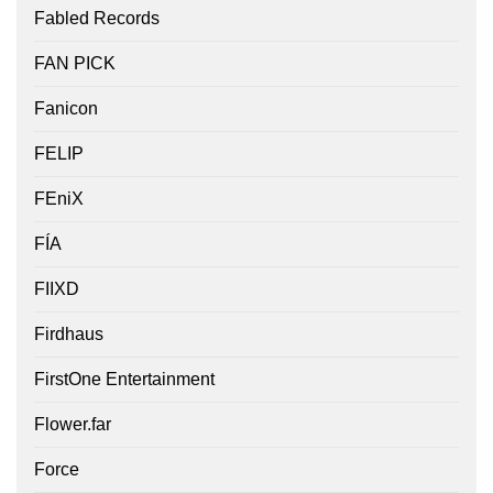
Fabled Records
FAN PICK
Fanicon
FELIP
FEniX
FÍA
FIIXD
Firdhaus
FirstOne Entertainment
Flower.far
Force