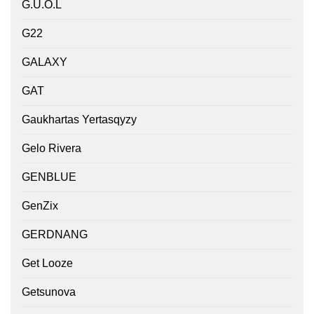
G.U.O.L
G22
GALAXY
GAT
Gaukhartas Yertasqyzy
Gelo Rivera
GENBLUE
GenZix
GERDNANG
Get Looze
Getsunova