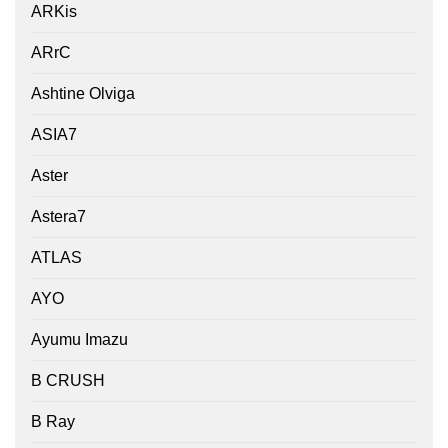
ARKis
ARrC
Ashtine Olviga
ASIA7
Aster
Astera7
ATLAS
AYO
Ayumu Imazu
B CRUSH
B Ray