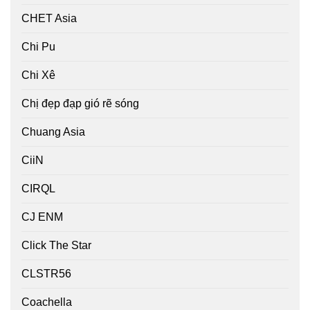
CHET Asia
Chi Pu
Chi Xê
Chị đẹp đạp gió rẽ sóng
Chuang Asia
CiiN
CIRQL
CJ ENM
Click The Star
CLSTR56
Coachella