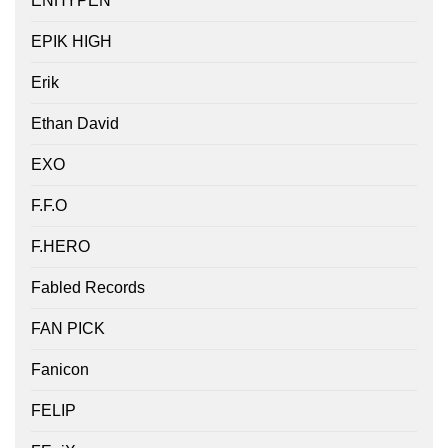
ENHYPEN
EPIK HIGH
Erik
Ethan David
EXO
F.F.O
F.HERO
Fabled Records
FAN PICK
Fanicon
FELIP