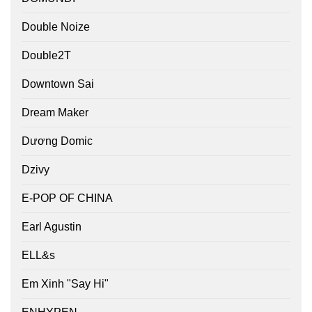
Double Noize
Double2T
Downtown Sai
Dream Maker
Dương Domic
Dzivy
E-POP OF CHINA
Earl Agustin
ELL&s
Em Xinh "Say Hi"