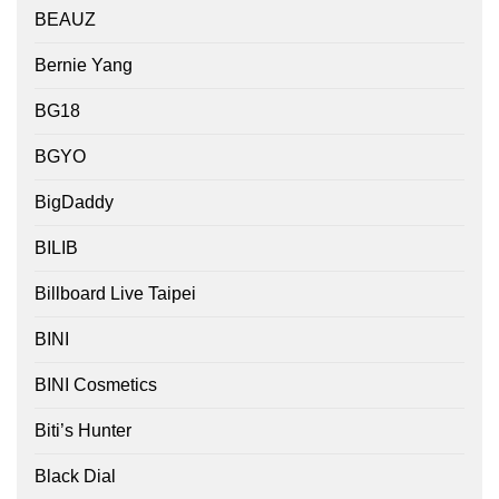
BEAUZ
Bernie Yang
BG18
BGYO
BigDaddy
BILIB
Billboard Live Taipei
BINI
BINI Cosmetics
Biti’s Hunter
Black Dial