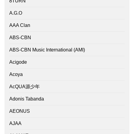
8TURN
A.G.O
AAA Clan
ABS-CBN
ABS-CBN Music International (AMI)
Acigode
Acoya
AcQUA源少年
Adonis Tabanda
AEONUS
AJAA