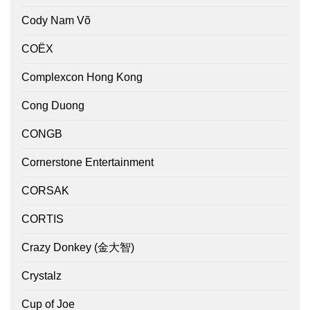
Cody Nam Võ
COËX
Complexcon Hong Kong
Cong Duong
CONGB
Cornerstone Entertainment
CORSAK
CORTIS
Crazy Donkey (金大智)
Crystalz
Cup of Joe