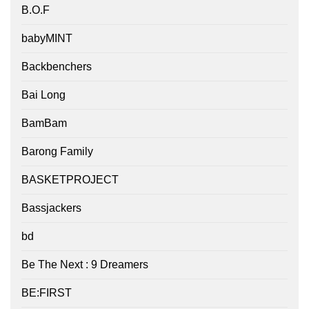
B.O.F
babyMINT
Backbenchers
Bai Long
BamBam
Barong Family
BASKETPROJECT
Bassjackers
bd
Be The Next : 9 Dreamers
BE:FIRST