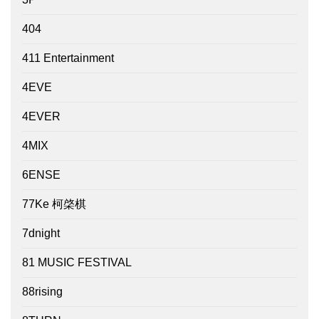
404
411 Entertainment
4EVE
4EVER
4MIX
6ENSE
77Ke 柯棨棋
7dnight
81 MUSIC FESTIVAL
88rising