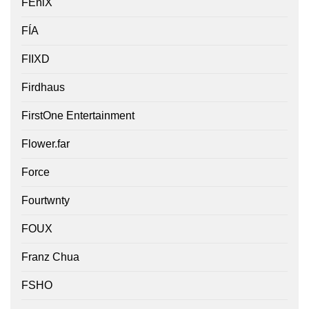
FEniX
FÍA
FIIXD
Firdhaus
FirstOne Entertainment
Flower.far
Force
Fourtwnty
FOUX
Franz Chua
FSHO