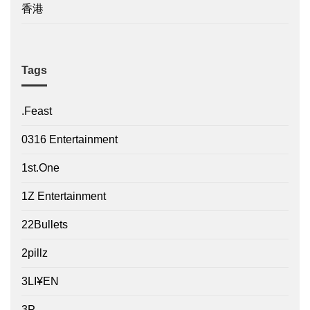
香港
Tags
.Feast
0316 Entertainment
1st.One
1Z Entertainment
22Bullets
2pillz
3LI¥EN
3P