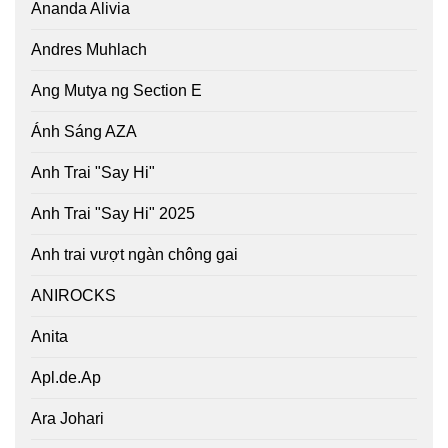
Ananda Alivia
Andres Muhlach
Ang Mutya ng Section E
Ánh Sáng AZA
Anh Trai "Say Hi"
Anh Trai "Say Hi" 2025
Anh trai vượt ngàn chông gai
ANIROCKS
Anita
Apl.de.Ap
Ara Johari