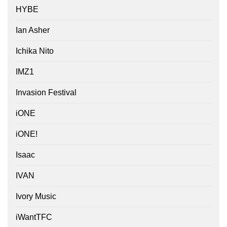
HYBE
Ian Asher
Ichika Nito
IMZ1
Invasion Festival
iONE
iONE!
Isaac
IVAN
Ivory Music
iWantTFC