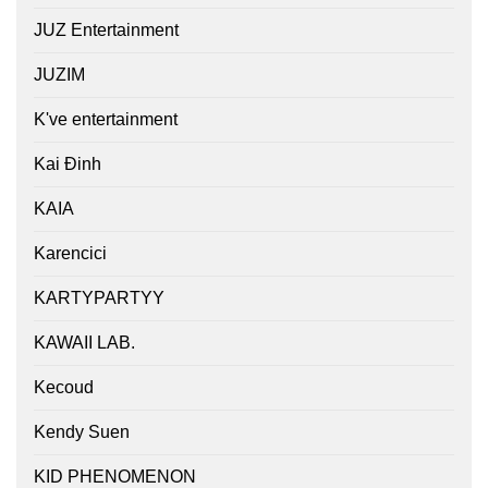
JUZ Entertainment
JUZIM
K've entertainment
Kai Đinh
KAIA
Karencici
KARTYPARTYY
KAWAII LAB.
Kecoud
Kendy Suen
KID PHENOMENON