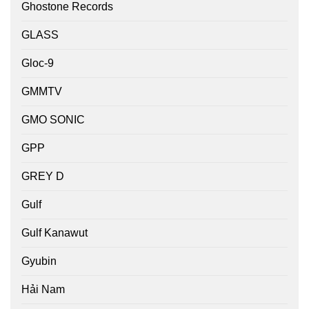
Ghostone Records
GLASS
Gloc-9
GMMTV
GMO SONIC
GPP
GREY D
Gulf
Gulf Kanawut
Gyubin
Hải Nam