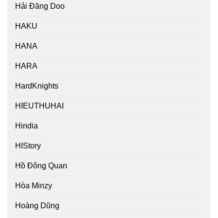
Hải Đăng Doo
HAKU
HANA
HARA
HardKnights
HIEUTHUHAI
Hindia
HIStory
Hồ Đông Quan
Hòa Minzy
Hoàng Dũng