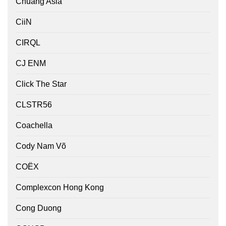
Chuang Asia
CiiN
CIRQL
CJ ENM
Click The Star
CLSTR56
Coachella
Cody Nam Võ
COËX
Complexcon Hong Kong
Cong Duong