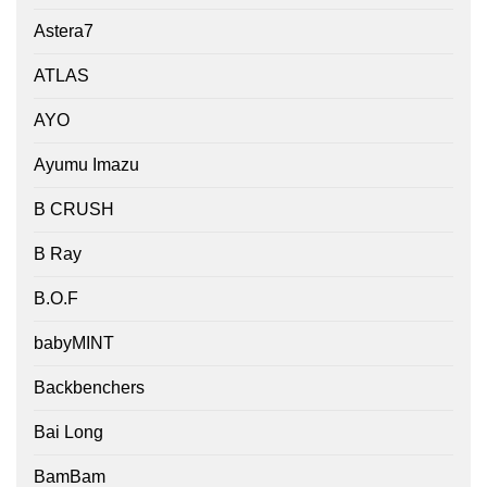
Astera7
ATLAS
AYO
Ayumu Imazu
B CRUSH
B Ray
B.O.F
babyMINT
Backbenchers
Bai Long
BamBam