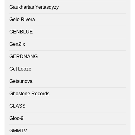
Gaukhartas Yertasqyzy
Gelo Rivera
GENBLUE
GenZix
GERDNANG
Get Looze
Getsunova
Ghostone Records
GLASS
Gloc-9
GMMTV