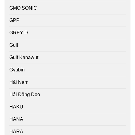
GMO SONIC
GPP
GREY D
Gulf
Gulf Kanawut
Gyubin
Hải Nam
Hải Đăng Doo
HAKU
HANA
HARA