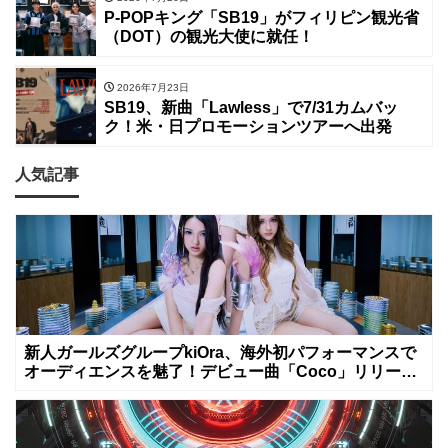
P-POPキング「SB19」がフィリピン観光省
（DOT）の観光大使に就任！
2026年7月23日
SB19、新曲「Lawless」で7/31カムバッ
ク！米・日プロモーションツアーへ出発
人気記事
新人ガールズグループkiOra、海外初パフォーマンスで
オーディエンスを魅了！デビュー曲「Coco」リリース
&MV公開は8月8日