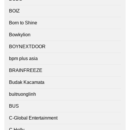
BOIZ
Born to Shine
Bowkylion
BOYNEXTDOOR
bpm plus asia
BRAINFREEZE
Budak Kacamata
buitruonglinh
BUS
C-Global Entertainment
C.Holly