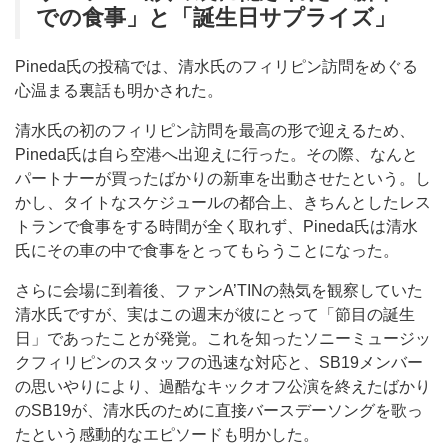
での食事」と「誕生日サプライズ」
Pineda氏の投稿では、清水氏のフィリピン訪問をめぐる
心温まる裏話も明かされた。
清水氏の初のフィリピン訪問を最高の形で迎えるため、
Pineda氏は自ら空港へ出迎えに行った。その際、なんと
パートナーが買ったばかりの新車を出動させたという。し
かし、タイトなスケジュールの都合上、きちんとしたレス
トランで食事をする時間が全く取れず、Pineda氏は清水
氏にその車の中で食事をとってもらうことになった。
さらに会場に到着後、ファンA’TINの熱気を観察していた
清水氏ですが、実はこの週末が彼にとって「節目の誕生
日」であったことが発覚。これを知ったソニーミュージッ
クフィリピンのスタッフの迅速な対応と、SB19メンバー
の思いやりにより、過酷なキックオフ公演を終えたばかり
のSB19が、清水氏のために直接バースデーソングを歌っ
たという感動的なエピソードも明かした。