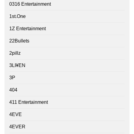
0316 Entertainment
1st.One
1Z Entertainment
22Bullets
2pillz
3LI¥EN
3P
404
411 Entertainment
4EVE
4EVER