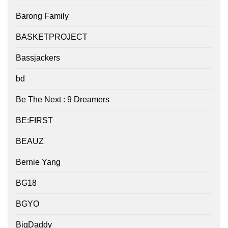
Barong Family
BASKETPROJECT
Bassjackers
bd
Be The Next : 9 Dreamers
BE:FIRST
BEAUZ
Bernie Yang
BG18
BGYO
BigDaddy