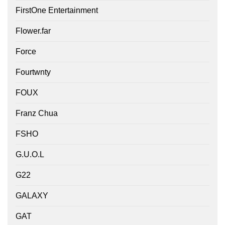
FirstOne Entertainment
Flower.far
Force
Fourtwnty
FOUX
Franz Chua
FSHO
G.U.O.L
G22
GALAXY
GAT