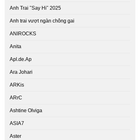
Anh Trai "Say Hi" 2025
Anh trai vượt ngàn chông gai
ANIROCKS
Anita
Apl.de.Ap
Ara Johari
ARKis
ARrC
Ashtine Olviga
ASIA7
Aster