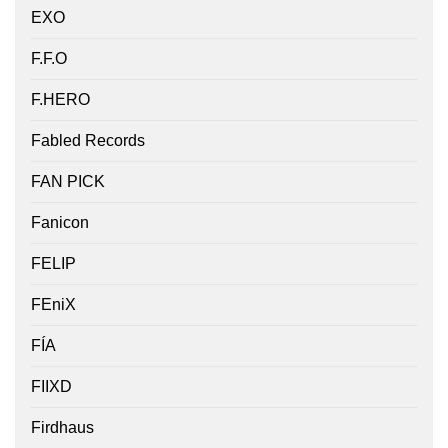
EXO
F.F.O
F.HERO
Fabled Records
FAN PICK
Fanicon
FELIP
FEniX
FÍA
FIIXD
Firdhaus