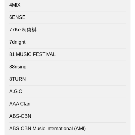
4MIX
6ENSE
77Ke 柯棨棋
7dnight
81 MUSIC FESTIVAL
88rising
8TURN
A.G.O
AAA Clan
ABS-CBN
ABS-CBN Music International (AMI)