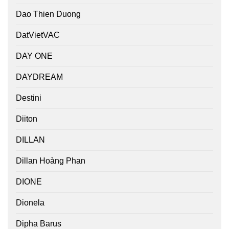
Dao Thien Duong
DatVietVAC
DAY ONE
DAYDREAM
Destini
Diiton
DILLAN
Dillan Hoàng Phan
DIONE
Dionela
Dipha Barus