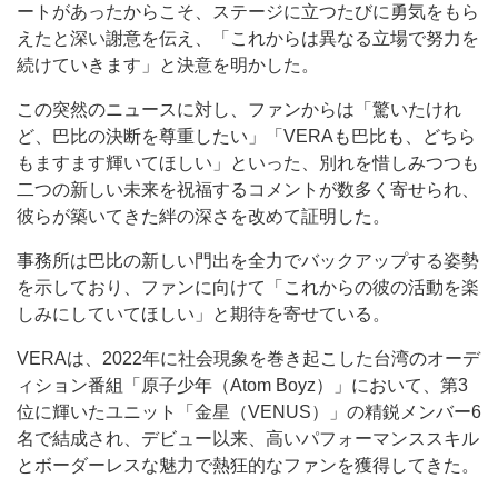
ートがあったからこそ、ステージに立つたびに勇気をもら
えたと深い謝意を伝え、「これからは異なる立場で努力を
続けていきます」と決意を明かした。
この突然のニュースに対し、ファンからは「驚いたけれ
ど、巴比の決断を尊重したい」「VERAも巴比も、どちら
もますます輝いてほしい」といった、別れを惜しみつつも
二つの新しい未来を祝福するコメントが数多く寄せられ、
彼らが築いてきた絆の深さを改めて証明した。
事務所は巴比の新しい門出を全力でバックアップする姿勢
を示しており、ファンに向けて「これからの彼の活動を楽
しみにしていてほしい」と期待を寄せている。
VERAは、2022年に社会現象を巻き起こした台湾のオーデ
ィション番組「原子少年（Atom Boyz）」において、第3
位に輝いたユニット「金星（VENUS）」の精鋭メンバー6
名で結成され、デビュー以来、高いパフォーマンススキル
とボーダーレスな魅力で熱狂的なファンを獲得してきた。