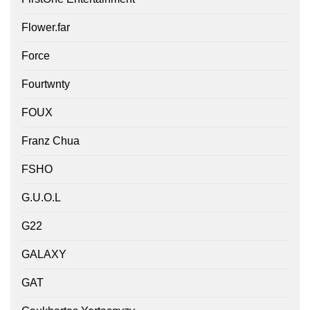
Flower.far
Force
Fourtwnty
FOUX
Franz Chua
FSHO
G.U.O.L
G22
GALAXY
GAT