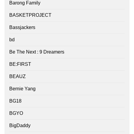
Barong Family
BASKETPROJECT
Bassjackers
bd
Be The Next : 9 Dreamers
BE:FIRST
BEAUZ
Bernie Yang
BG18
BGYO
BigDaddy