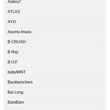
Astera7
ATLAS
AYO
Ayumu Imazu
B CRUSH
B Ray
B.O.F
babyMINT
Backbenchers
Bai Long
BamBam