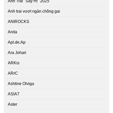
Anh Trai "Say Hi" 2025
Anh trai vượt ngàn chông gai
ANIROCKS
Anita
Apl.de.Ap
Ara Johari
ARKis
ARrC
Ashtine Olviga
ASIA7
Aster