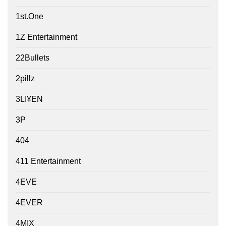
1st.One
1Z Entertainment
22Bullets
2pillz
3LI¥EN
3P
404
411 Entertainment
4EVE
4EVER
4MIX