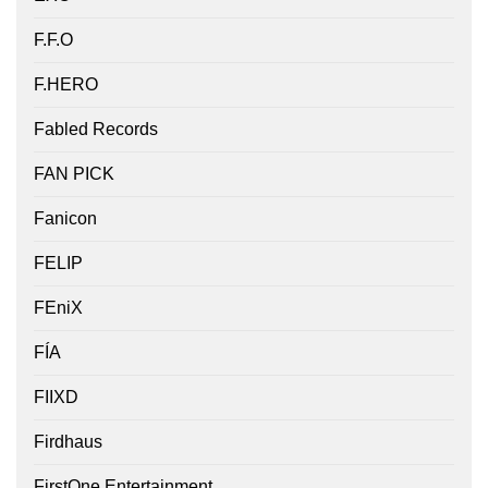
F.F.O
F.HERO
Fabled Records
FAN PICK
Fanicon
FELIP
FEniX
FÍA
FIIXD
Firdhaus
FirstOne Entertainment