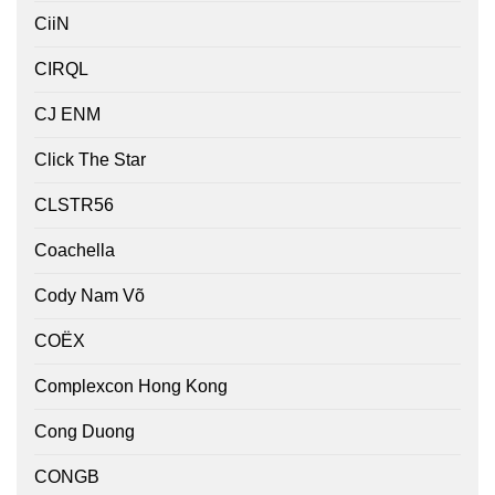
CiiN
CIRQL
CJ ENM
Click The Star
CLSTR56
Coachella
Cody Nam Võ
COËX
Complexcon Hong Kong
Cong Duong
CONGB