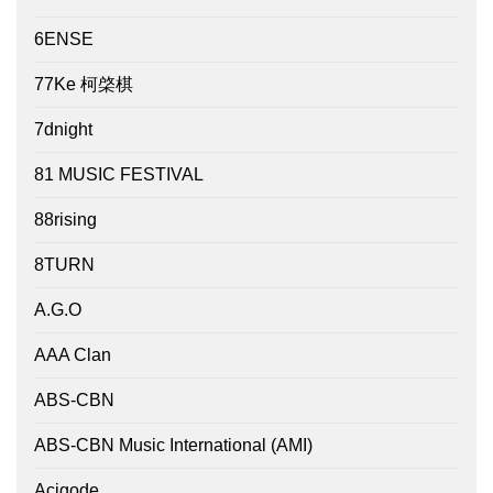
6ENSE
77Ke 柯棨棋
7dnight
81 MUSIC FESTIVAL
88rising
8TURN
A.G.O
AAA Clan
ABS-CBN
ABS-CBN Music International (AMI)
Acigode