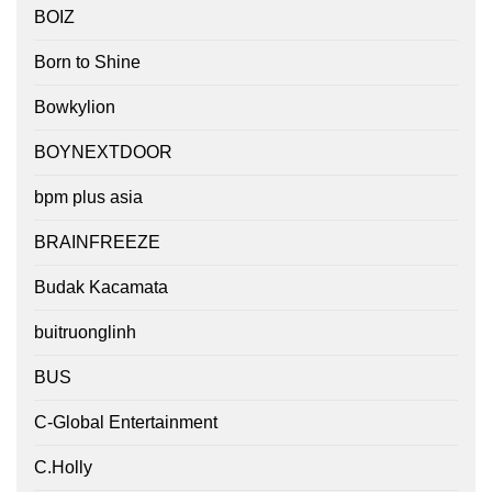
BOIZ
Born to Shine
Bowkylion
BOYNEXTDOOR
bpm plus asia
BRAINFREEZE
Budak Kacamata
buitruonglinh
BUS
C-Global Entertainment
C.Holly