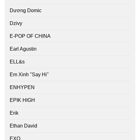
Dương Domic
Dzivy
E-POP OF CHINA
Earl Agustin
ELL&s
Em Xinh "Say Hi"
ENHYPEN
EPIK HIGH
Erik
Ethan David
EXO