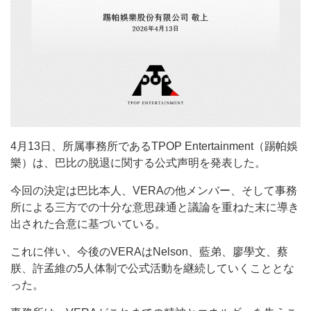
4月13日、所属事務所であるTPOP Entertainment（踢帕娛
樂）は、巴比の脱退に関する公式声明を発表した。
今回の決定は巴比本人、VERAの他メンバー、そして事務
所による三方での十分な意思疎通と議論を重ねた末に導き
出された合意に基づいている。
これに伴い、今後のVERAはNelson、藍弟、廖學文、蔡
朕、許孟維の5人体制で公式活動を継続していくこととな
った。