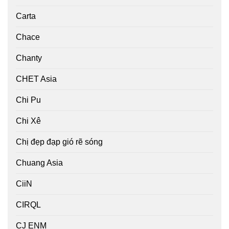
Carta
Chace
Chanty
CHET Asia
Chi Pu
Chi Xê
Chị đẹp đạp gió rẽ sóng
Chuang Asia
CiiN
CIRQL
CJ ENM