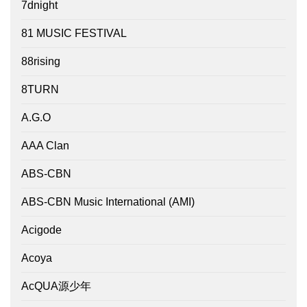
7dnight
81 MUSIC FESTIVAL
88rising
8TURN
A.G.O
AAA Clan
ABS-CBN
ABS-CBN Music International (AMI)
Acigode
Acoya
AcQUA源少年