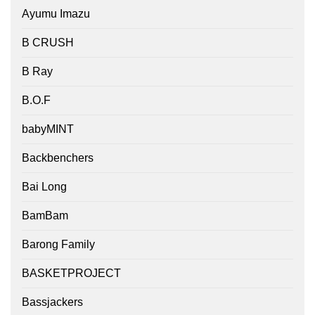
Ayumu Imazu
B CRUSH
B Ray
B.O.F
babyMINT
Backbenchers
Bai Long
BamBam
Barong Family
BASKETPROJECT
Bassjackers