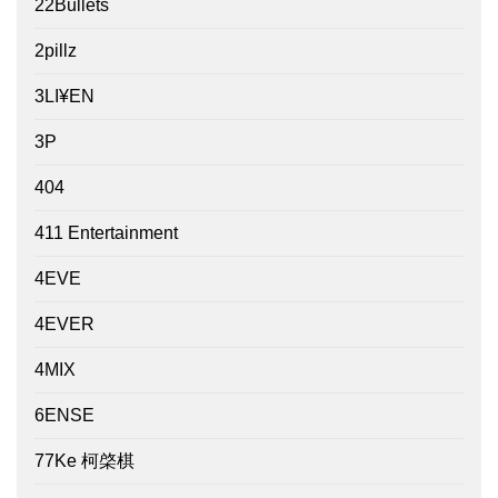
22Bullets
2pillz
3LI¥EN
3P
404
411 Entertainment
4EVE
4EVER
4MIX
6ENSE
77Ke 柯棨棋