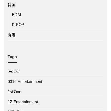
韓国
EDM
K-POP
香港
Tags
.Feast
0316 Entertainment
1st.One
1Z Entertainment