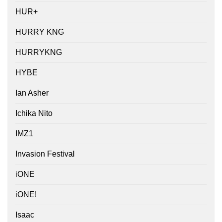
HUR+
HURRY KNG
HURRYKNG
HYBE
Ian Asher
Ichika Nito
IMZ1
Invasion Festival
iONE
iONE!
Isaac