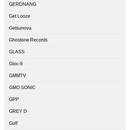
GERDNANG
Get Looze
Getsunova
Ghostone Records
GLASS
Gloc-9
GMMTV
GMO SONIC
GPP
GREY D
Gulf