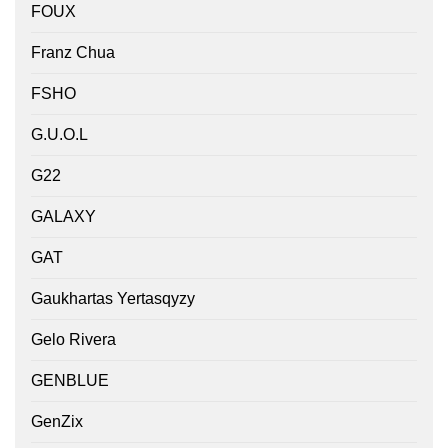
FOUX
Franz Chua
FSHO
G.U.O.L
G22
GALAXY
GAT
Gaukhartas Yertasqyzy
Gelo Rivera
GENBLUE
GenZix