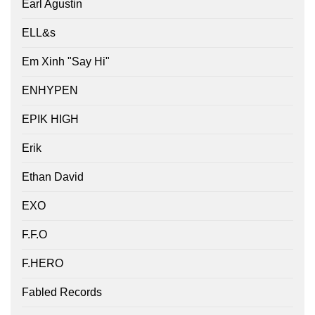
Earl Agustin
ELL&s
Em Xinh "Say Hi"
ENHYPEN
EPIK HIGH
Erik
Ethan David
EXO
F.F.O
F.HERO
Fabled Records