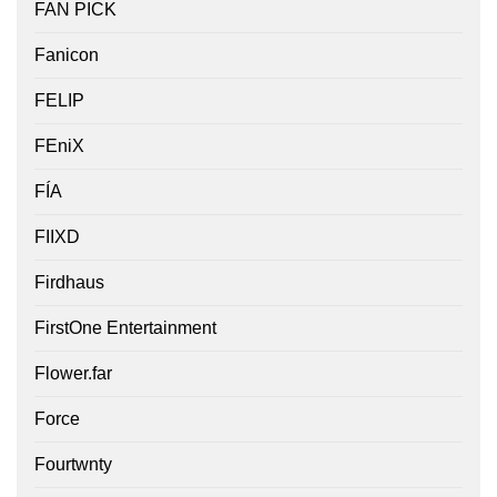
FAN PICK
Fanicon
FELIP
FEniX
FÍA
FIIXD
Firdhaus
FirstOne Entertainment
Flower.far
Force
Fourtwnty