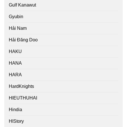
Gulf Kanawut
Gyubin
Hải Nam
Hải Đăng Doo
HAKU
HANA
HARA
HardKnights
HIEUTHUHAI
Hindia
HIStory