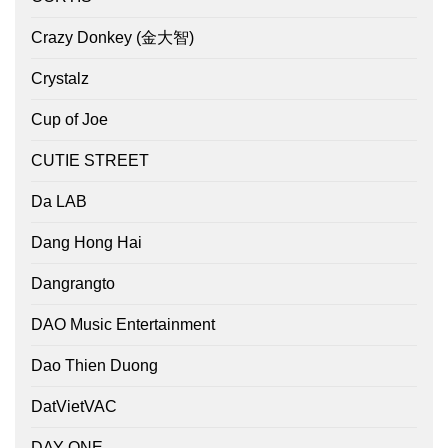
Crazy Donkey (金大智)
Crystalz
Cup of Joe
CUTIE STREET
Da LAB
Dang Hong Hai
Dangrangto
DAO Music Entertainment
Dao Thien Duong
DatVietVAC
DAY ONE