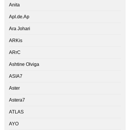
Anita
Apl.de.Ap
Ara Johari
ARKis
ARrC
Ashtine Olviga
ASIA7
Aster
Astera7
ATLAS
AYO