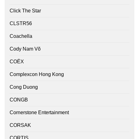
Click The Star
CLSTR56
Coachella
Cody Nam Võ
COËX
Complexcon Hong Kong
Cong Duong
CONGB
Cornerstone Entertainment
CORSAK
CORTIS