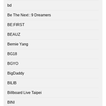
bd
Be The Next : 9 Dreamers
BE:FIRST
BEAUZ
Bernie Yang
BG18
BGYO
BigDaddy
BILIB
Billboard Live Taipei
BINI