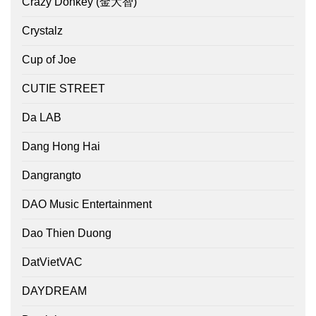
Crazy Donkey (金大智)
Crystalz
Cup of Joe
CUTIE STREET
Da LAB
Dang Hong Hai
Dangrangto
DAO Music Entertainment
Dao Thien Duong
DatVietVAC
DAYDREAM