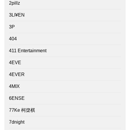
2pillz
3LI¥EN
3P
404
411 Entertainment
4EVE
4EVER
4MIX
6ENSE
77Ke 柯棨棋
7dnight