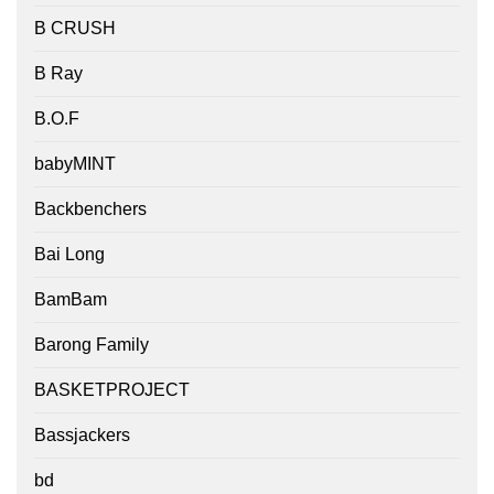
B CRUSH
B Ray
B.O.F
babyMINT
Backbenchers
Bai Long
BamBam
Barong Family
BASKETPROJECT
Bassjackers
bd