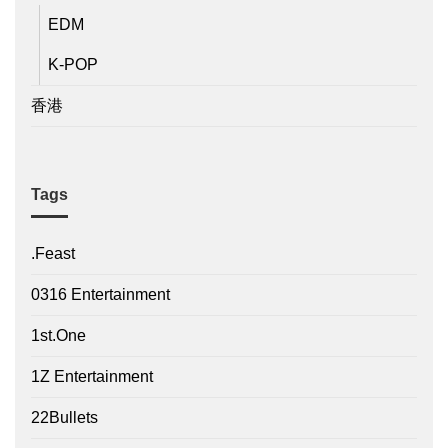
EDM
K-POP
香港
Tags
.Feast
0316 Entertainment
1st.One
1Z Entertainment
22Bullets