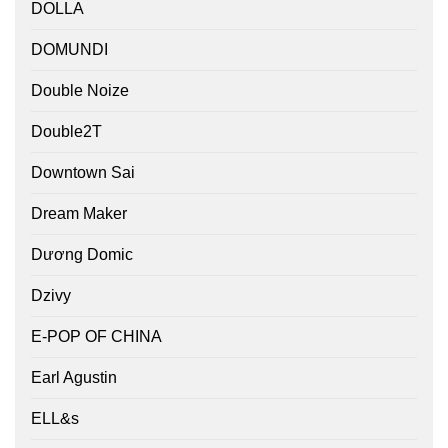
DOLLA
DOMUNDI
Double Noize
Double2T
Downtown Sai
Dream Maker
Dương Domic
Dzivy
E-POP OF CHINA
Earl Agustin
ELL&s