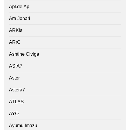
Apl.de.Ap
Ara Johari
ARKis
ARrC
Ashtine Olviga
ASIA7
Aster
Astera7
ATLAS
AYO
Ayumu Imazu