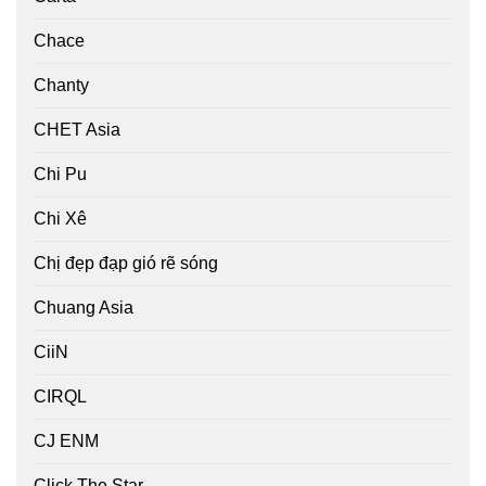
Chace
Chanty
CHET Asia
Chi Pu
Chi Xê
Chị đẹp đạp gió rẽ sóng
Chuang Asia
CiiN
CIRQL
CJ ENM
Click The Star