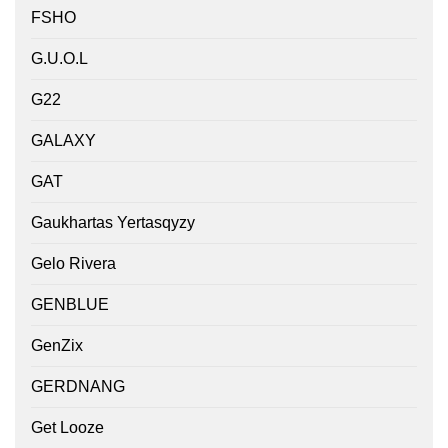
FSHO
G.U.O.L
G22
GALAXY
GAT
Gaukhartas Yertasqyzy
Gelo Rivera
GENBLUE
GenZix
GERDNANG
Get Looze