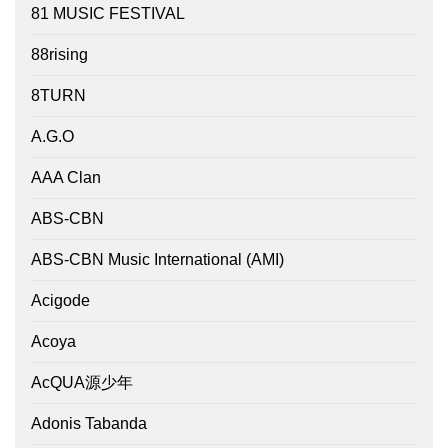
81 MUSIC FESTIVAL
88rising
8TURN
A.G.O
AAA Clan
ABS-CBN
ABS-CBN Music International (AMI)
Acigode
Acoya
AcQUA源少年
Adonis Tabanda