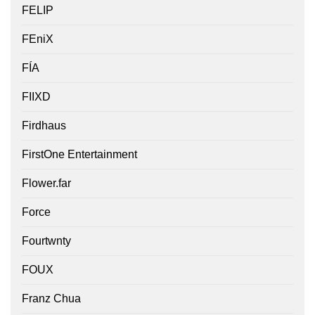
FELIP
FEniX
FÍA
FIIXD
Firdhaus
FirstOne Entertainment
Flower.far
Force
Fourtwnty
FOUX
Franz Chua