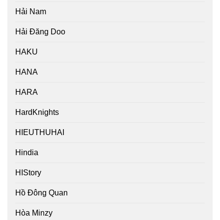
Hải Nam
Hải Đăng Doo
HAKU
HANA
HARA
HardKnights
HIEUTHUHAI
Hindia
HIStory
Hồ Đông Quan
Hòa Minzy