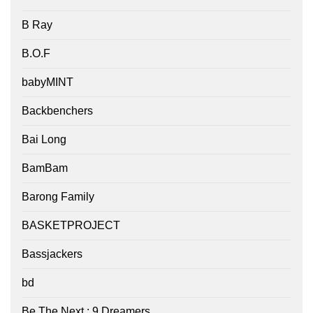
B Ray
B.O.F
babyMINT
Backbenchers
Bai Long
BamBam
Barong Family
BASKETPROJECT
Bassjackers
bd
Be The Next : 9 Dreamers