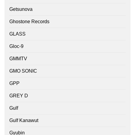
Getsunova
Ghostone Records
GLASS
Gloc-9
GMMTV
GMO SONIC
GPP
GREY D
Gulf
Gulf Kanawut
Gyubin