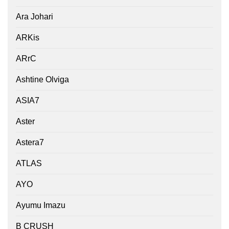
Ara Johari
ARKis
ARrC
Ashtine Olviga
ASIA7
Aster
Astera7
ATLAS
AYO
Ayumu Imazu
B CRUSH