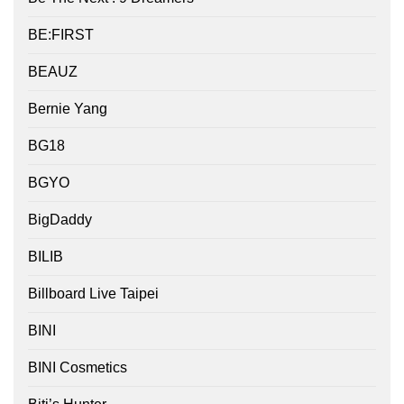
BE:FIRST
BEAUZ
Bernie Yang
BG18
BGYO
BigDaddy
BILIB
Billboard Live Taipei
BINI
BINI Cosmetics