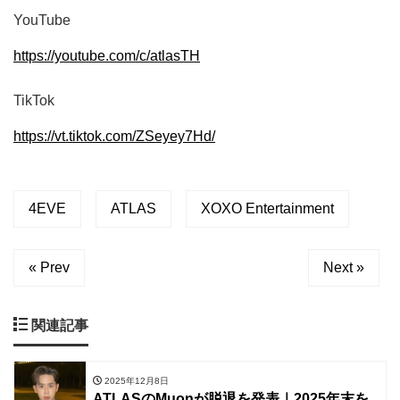
YouTube
https://youtube.com/c/atlasTH
TikTok
https://vt.tiktok.com/ZSeyey7Hd/
4EVE
ATLAS
XOXO Entertainment
« Prev
Next »
関連記事
2025年12月8日
ATLASのMuonが脱退を発表｜2025年末を