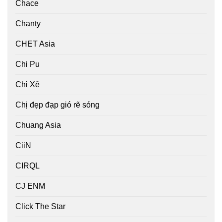
Chace
Chanty
CHET Asia
Chi Pu
Chi Xê
Chị đẹp đạp gió rẽ sóng
Chuang Asia
CiiN
CIRQL
CJ ENM
Click The Star