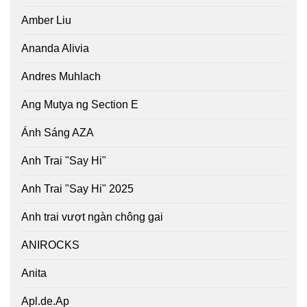
Amber Liu
Ananda Alivia
Andres Muhlach
Ang Mutya ng Section E
Ánh Sáng AZA
Anh Trai "Say Hi"
Anh Trai "Say Hi" 2025
Anh trai vượt ngàn chông gai
ANIROCKS
Anita
Apl.de.Ap