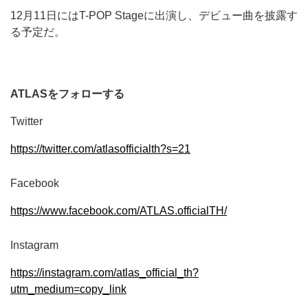
12月11日にはT-POP Stageに出演し、デビュー曲を披露す
る予定だ。
ATLASをフォローする
Twitter
https://twitter.com/atlasofficialth?s=21
Facebook
https://www.facebook.com/ATLAS.officialTH/
Instagram
https://instagram.com/atlas_official_th?
utm_medium=copy_link