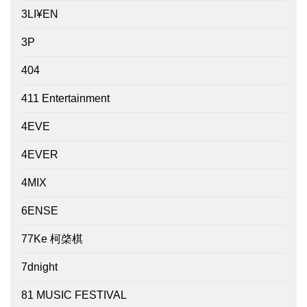
3LI¥EN
3P
404
411 Entertainment
4EVE
4EVER
4MIX
6ENSE
77Ke 柯棨棋
7dnight
81 MUSIC FESTIVAL