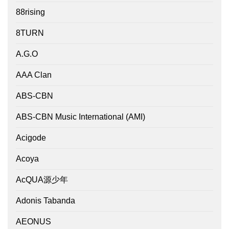
88rising
8TURN
A.G.O
AAA Clan
ABS-CBN
ABS-CBN Music International (AMI)
Acigode
Acoya
AcQUA源少年
Adonis Tabanda
AEONUS