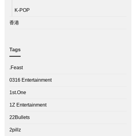
K-POP
香港
Tags
.Feast
0316 Entertainment
1st.One
1Z Entertainment
22Bullets
2pillz