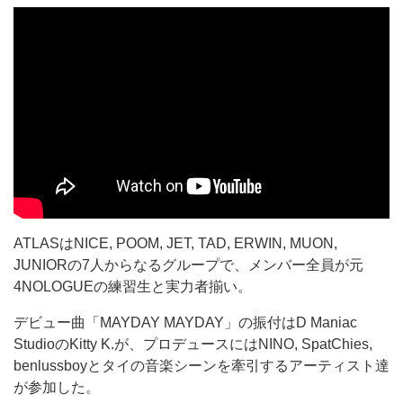
ATLASはNICE, POOM, JET, TAD, ERWIN, MUON,
JUNIORの7人からなるグループで、メンバー全員が元
4NOLOGUEの練習生と実力者揃い。
デビュー曲「MAYDAY MAYDAY」の振付はD Maniac
StudioのKitty K.が、プロデュースにはNINO, SpatChies,
benlussboyとタイの音楽シーンを牽引するアーティスト達
が参加した。