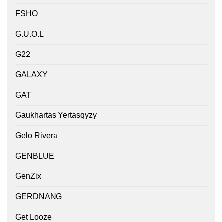
FSHO
G.U.O.L
G22
GALAXY
GAT
Gaukhartas Yertasqyzy
Gelo Rivera
GENBLUE
GenZix
GERDNANG
Get Looze