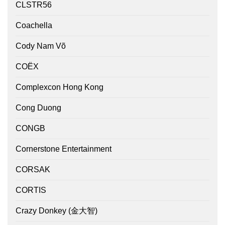
CLSTR56
Coachella
Cody Nam Võ
COËX
Complexcon Hong Kong
Cong Duong
CONGB
Cornerstone Entertainment
CORSAK
CORTIS
Crazy Donkey (金大智)