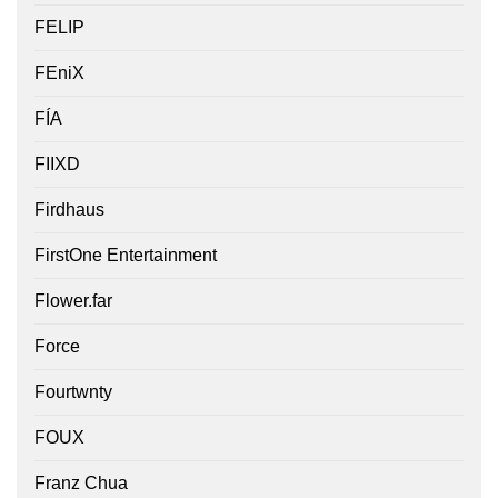
FELIP
FEniX
FÍA
FIIXD
Firdhaus
FirstOne Entertainment
Flower.far
Force
Fourtwnty
FOUX
Franz Chua