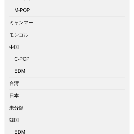
M-POP
ミャンマー
モンゴル
中国
C-POP
EDM
台湾
日本
未分類
韓国
EDM