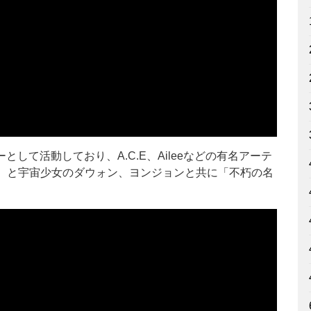
して活動しており、A.C.E、Aileeなどの有名アーテ
ヨプ）と宇宙少女のダウォン、ヨンジョンと共に「不朽の名