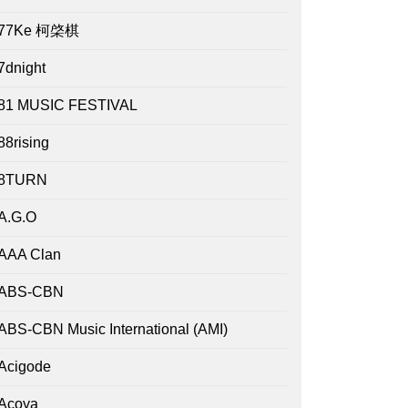
77Ke 柯棨棋
7dnight
81 MUSIC FESTIVAL
88rising
8TURN
A.G.O
AAA Clan
ABS-CBN
ABS-CBN Music International (AMI)
Acigode
Acoya