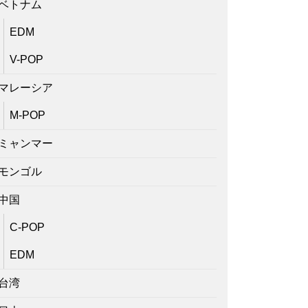
ベトナム
EDM
V-POP
マレーシア
M-POP
ミャンマー
モンゴル
中国
C-POP
EDM
台湾