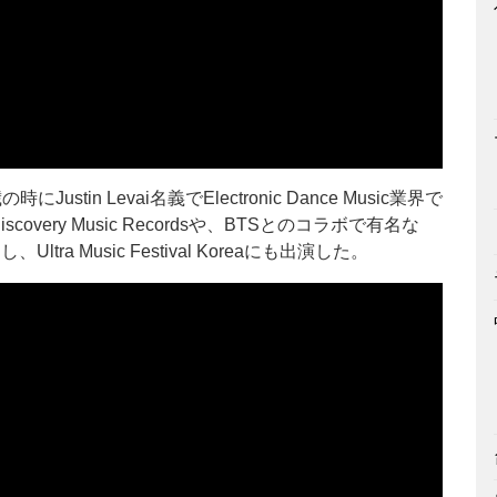
にJustin Levai名義でElectronic Dance Music業界で
ery Music Recordsや、BTSとのコラボで有名な
ltra Music Festival Koreaにも出演した。