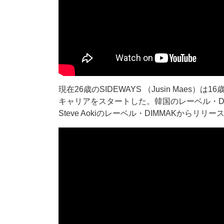
現在26歳のSIDEWAYS （Jusin Maes）は16歳の時
キャリアをスタートした。韓国のレーベル・Discov
Steve Aokiのレーベル・DIMMAKからリリースし、U