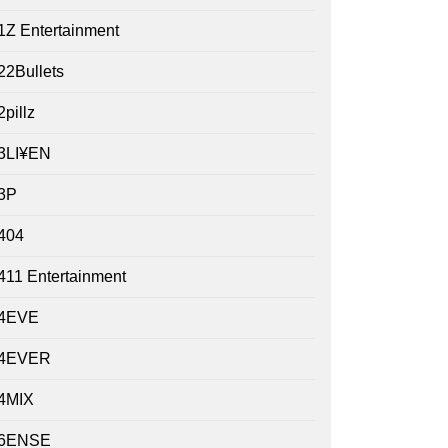
1Z Entertainment
22Bullets
2pillz
3LI¥EN
3P
404
411 Entertainment
4EVE
4EVER
4MIX
6ENSE