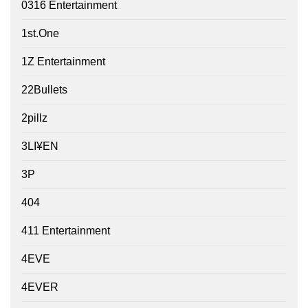
0316 Entertainment
1st.One
1Z Entertainment
22Bullets
2pillz
3LI¥EN
3P
404
411 Entertainment
4EVE
4EVER