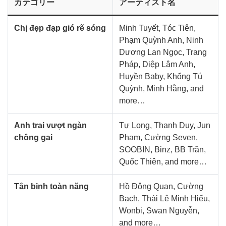
カテゴリー
アーティスト名
Chị đẹp đạp gió rẽ sóng
Minh Tuyết, Tóc Tiên,
Phạm Quỳnh Anh, Ninh
Dương Lan Ngọc, Trang
Pháp, Diệp Lâm Anh,
Huyền Baby, Khổng Tú
Quỳnh, Minh Hằng, and
more…
Anh trai vượt ngàn
Tự Long, Thanh Duy, Jun
chông gai
Phạm, Cường Seven,
SOOBIN, Binz, BB Trần,
Quốc Thiên, and more…
Tân binh toàn năng
Hồ Đông Quan, Cường
Bạch, Thái Lê Minh Hiếu,
Wonbi, Swan Nguyễn,
and more…