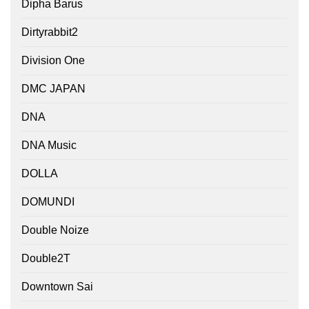
Dipha Barus
Dirtyrabbit2
Division One
DMC JAPAN
DNA
DNA Music
DOLLA
DOMUNDI
Double Noize
Double2T
Downtown Sai