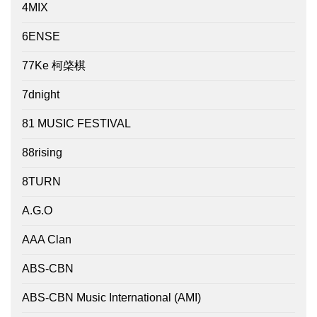
4MIX
6ENSE
77Ke 柯棨棋
7dnight
81 MUSIC FESTIVAL
88rising
8TURN
A.G.O
AAA Clan
ABS-CBN
ABS-CBN Music International (AMI)