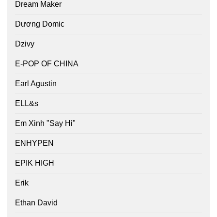
Dream Maker
Dương Domic
Dzivy
E-POP OF CHINA
Earl Agustin
ELL&s
Em Xinh "Say Hi"
ENHYPEN
EPIK HIGH
Erik
Ethan David