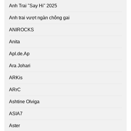
Anh Trai "Say Hi" 2025
Anh trai vượt ngàn chông gai
ANIROCKS
Anita
Apl.de.Ap
Ara Johari
ARKis
ARrC
Ashtine Olviga
ASIA7
Aster