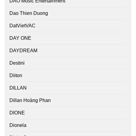
DAO Music Entertainment
Dao Thien Duong
DatVietVAC
DAY ONE
DAYDREAM
Destini
Diiton
DILLAN
Dillan Hoàng Phan
DIONE
Dionela