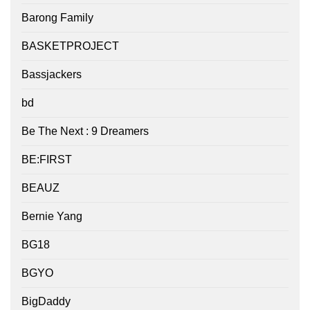
Barong Family
BASKETPROJECT
Bassjackers
bd
Be The Next : 9 Dreamers
BE:FIRST
BEAUZ
Bernie Yang
BG18
BGYO
BigDaddy