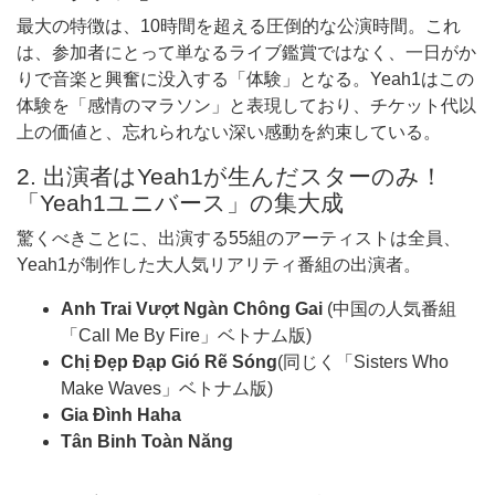
最大の特徴は、10時間を超える圧倒的な公演時間。これ
は、参加者にとって単なるライブ鑑賞ではなく、一日がか
りで音楽と興奮に没入する「体験」となる。Yeah1はこの
体験を「感情のマラソン」と表現しており、チケット代以
上の価値と、忘れられない深い感動を約束している。
2. 出演者はYeah1が生んだスターのみ！
「Yeah1ユニバース」の集大成
驚くべきことに、出演する55組のアーティストは全員、
Yeah1が制作した大人気リアリティ番組の出演者。
Anh Trai Vượt Ngàn Chông Gai
(中国の人気番組
「Call Me By Fire」ベトナム版)
Chị Đẹp Đạp Gió
Rẽ Sóng
(同じく「Sisters Who
Make Waves」ベトナム版)
Gia Đình Haha
Tân Binh Toàn Năng