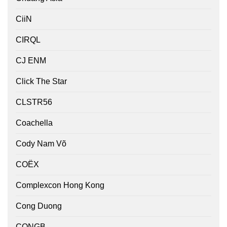
CiiN
CIRQL
CJ ENM
Click The Star
CLSTR56
Coachella
Cody Nam Võ
COËX
Complexcon Hong Kong
Cong Duong
CONGB