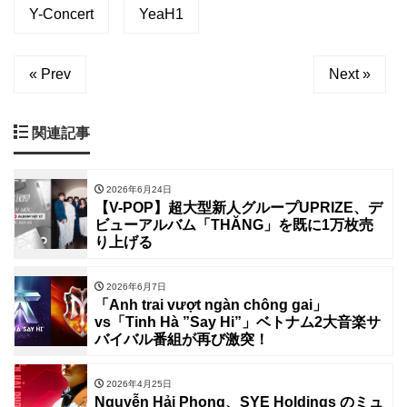
Y-Concert
YeaH1
« Prev
Next »
関連記事
2026年6月24日
【V-POP】超大型新人グループUPRIZE、デ
ビューアルバム「THĂNG」を既に1万枚売
り上げる
2026年6月7日
「Anh trai vượt ngàn chông gai」
vs「Tinh Hà ”Say Hi”」ベトナム2大音楽サ
バイバル番組が再び激突！
2026年4月25日
Nguyễn Hải Phong、SYE Holdings のミュ