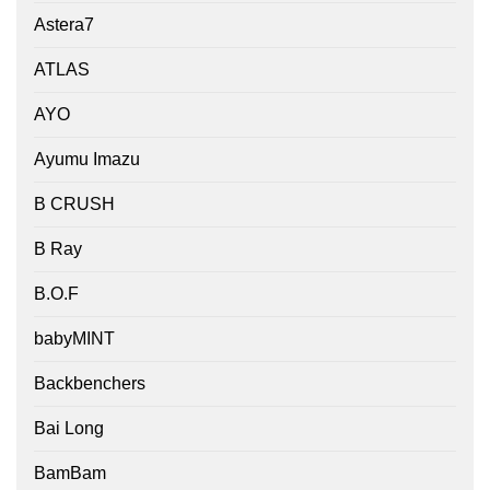
Astera7
ATLAS
AYO
Ayumu Imazu
B CRUSH
B Ray
B.O.F
babyMINT
Backbenchers
Bai Long
BamBam