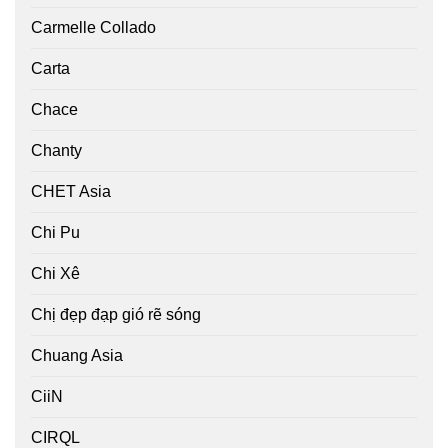
Carmelle Collado
Carta
Chace
Chanty
CHET Asia
Chi Pu
Chi Xê
Chị đẹp đạp gió rẽ sóng
Chuang Asia
CiiN
CIRQL