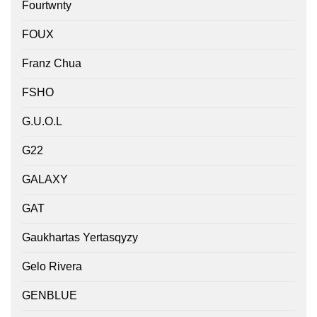
Fourtwnty
FOUX
Franz Chua
FSHO
G.U.O.L
G22
GALAXY
GAT
Gaukhartas Yertasqyzy
Gelo Rivera
GENBLUE