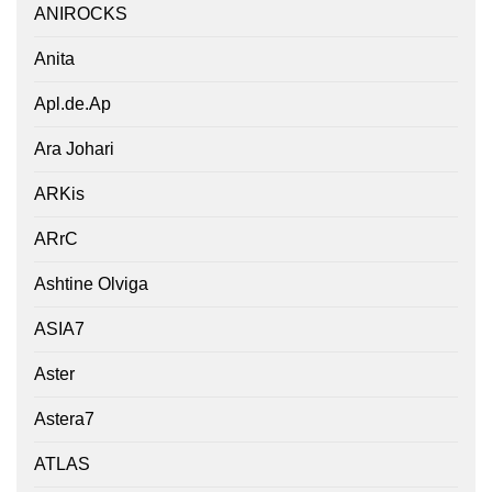
ANIROCKS
Anita
Apl.de.Ap
Ara Johari
ARKis
ARrC
Ashtine Olviga
ASIA7
Aster
Astera7
ATLAS