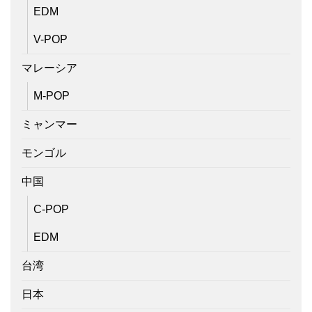
EDM
V-POP
マレーシア
M-POP
ミャンマー
モンゴル
中国
C-POP
EDM
台湾
日本