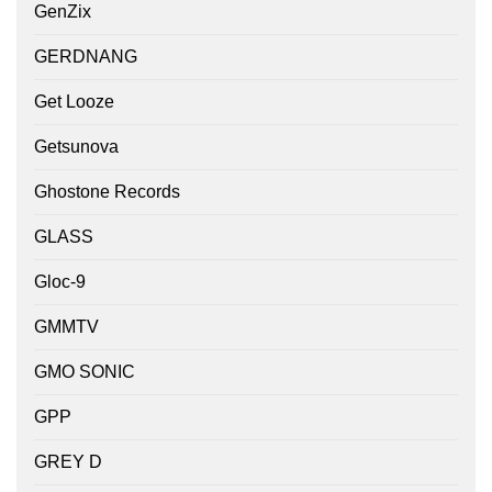
GenZix
GERDNANG
Get Looze
Getsunova
Ghostone Records
GLASS
Gloc-9
GMMTV
GMO SONIC
GPP
GREY D