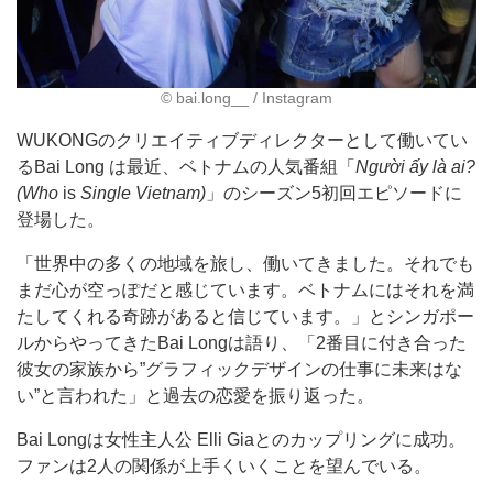
©︎ bai.long__ / Instagram
WUKONGのクリエイティブディレクターとして働いてい
るBai Long は最近、ベトナムの人気番組「
Người ấy là ai?
(Who
is
Single Vietnam)
」のシーズン5初回エピソードに
登場した。
「世界中の多くの地域を旅し、働いてきました。それでも
まだ心が空っぽだと感じています。ベトナムにはそれを満
たしてくれる奇跡があると信じています。」とシンガポー
ルからやってきたBai Longは語り、「2番目に付き合った
彼女の家族から”グラフィックデザインの仕事に未来はな
い”と言われた」と過去の恋愛を振り返った。
Bai Longは女性主人公 Elli Giaとのカップリングに成功。
ファンは2人の関係が上手くいくことを望んでいる。