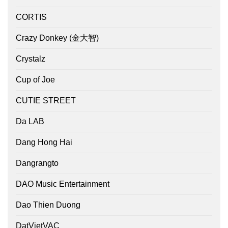
CORTIS
Crazy Donkey (金大智)
Crystalz
Cup of Joe
CUTIE STREET
Da LAB
Dang Hong Hai
Dangrangto
DAO Music Entertainment
Dao Thien Duong
DatVietVAC