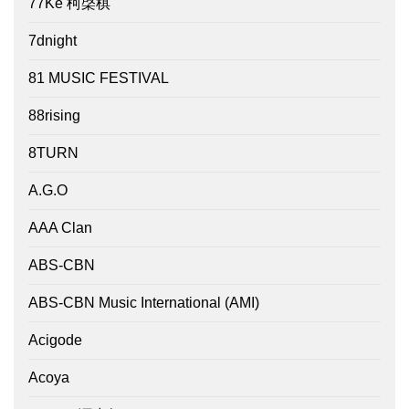
77Ke 柯棨棋
7dnight
81 MUSIC FESTIVAL
88rising
8TURN
A.G.O
AAA Clan
ABS-CBN
ABS-CBN Music International (AMI)
Acigode
Acoya