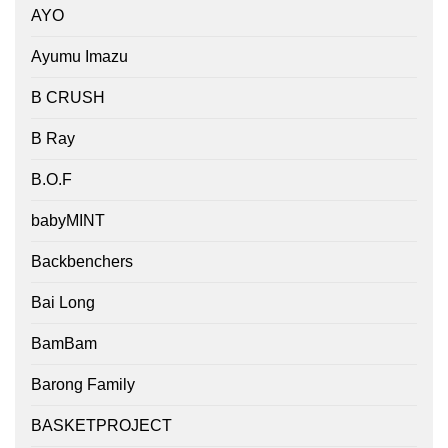
AYO
Ayumu Imazu
B CRUSH
B Ray
B.O.F
babyMINT
Backbenchers
Bai Long
BamBam
Barong Family
BASKETPROJECT