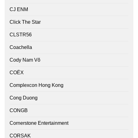
CJ ENM
Click The Star
CLSTR56
Coachella
Cody Nam Võ
COËX
Complexcon Hong Kong
Cong Duong
CONGB
Cornerstone Entertainment
CORSAK