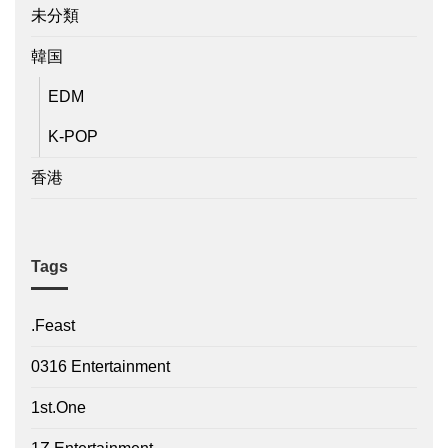
未分類
韓国
EDM
K-POP
香港
Tags
.Feast
0316 Entertainment
1st.One