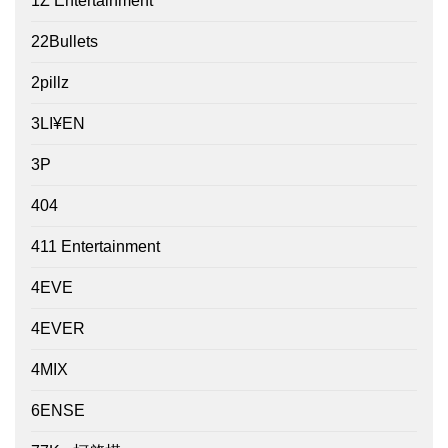
1Z Entertainment
22Bullets
2pillz
3LI¥EN
3P
404
411 Entertainment
4EVE
4EVER
4MIX
6ENSE