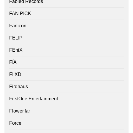
Fabled Records
FAN PICK
Fanicon
FELIP
FEniX
FÍA
FIIXD
Firdhaus
FirstOne Entertainment
Flower.far
Force