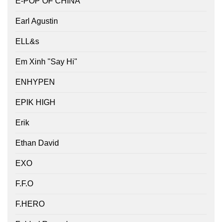
E-POP OF CHINA
Earl Agustin
ELL&s
Em Xinh "Say Hi"
ENHYPEN
EPIK HIGH
Erik
Ethan David
EXO
F.F.O
F.HERO