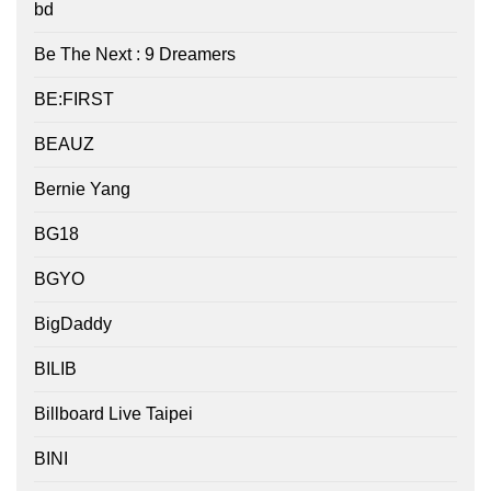
bd
Be The Next : 9 Dreamers
BE:FIRST
BEAUZ
Bernie Yang
BG18
BGYO
BigDaddy
BILIB
Billboard Live Taipei
BINI