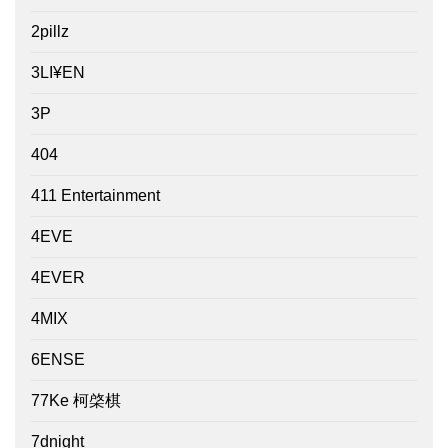
2pillz
3LI¥EN
3P
404
411 Entertainment
4EVE
4EVER
4MIX
6ENSE
77Ke 柯棨棋
7dnight