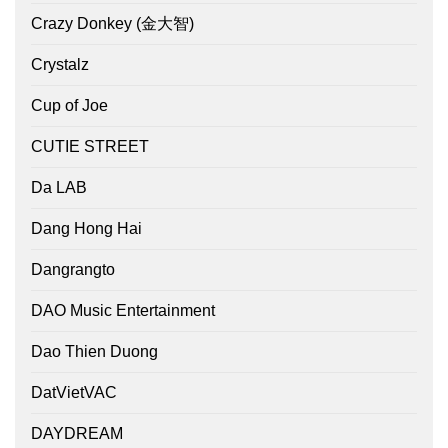
Crazy Donkey (金大智)
Crystalz
Cup of Joe
CUTIE STREET
Da LAB
Dang Hong Hai
Dangrangto
DAO Music Entertainment
Dao Thien Duong
DatVietVAC
DAYDREAM