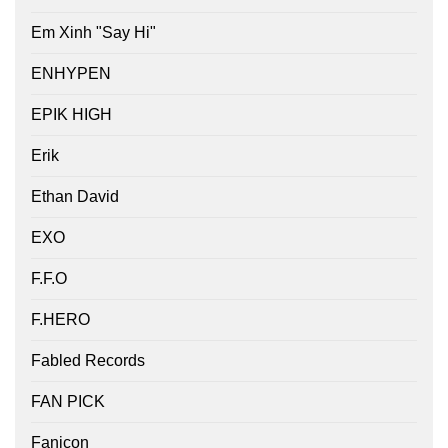
Em Xinh "Say Hi"
ENHYPEN
EPIK HIGH
Erik
Ethan David
EXO
F.F.O
F.HERO
Fabled Records
FAN PICK
Fanicon