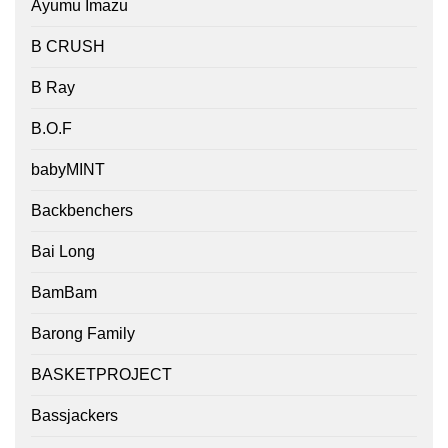
Ayumu Imazu
B CRUSH
B Ray
B.O.F
babyMINT
Backbenchers
Bai Long
BamBam
Barong Family
BASKETPROJECT
Bassjackers