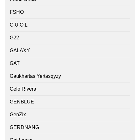
FSHO
G.U.O.L
G22
GALAXY
GAT
Gaukhartas Yertasqyzy
Gelo Rivera
GENBLUE
GenZix
GERDNANG