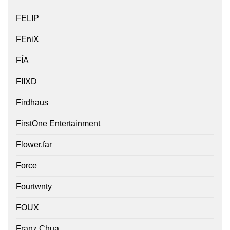
FELIP
FEniX
FÍA
FIIXD
Firdhaus
FirstOne Entertainment
Flower.far
Force
Fourtwnty
FOUX
Franz Chua