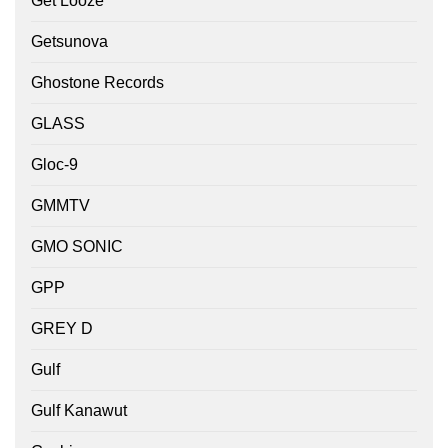
Get Looze
Getsunova
Ghostone Records
GLASS
Gloc-9
GMMTV
GMO SONIC
GPP
GREY D
Gulf
Gulf Kanawut