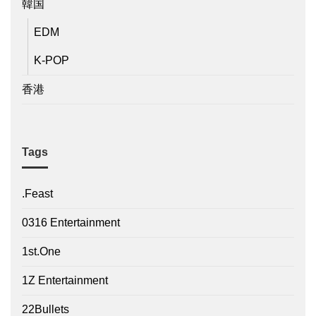
韓国
EDM
K-POP
香港
Tags
.Feast
0316 Entertainment
1st.One
1Z Entertainment
22Bullets