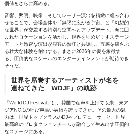
価値をさらに高める。
音響、照明、映像、そしてレーザー演出を精緻に組み合わ
せることで、会場全体を「無限に広がる宇宙」と「幻想的
な世界」が交差する特別な空間へとアップデート。海に囲
まれたロケーションを活かし、視界を埋め尽くすステージ
アートと緻密な演出が観客の熱狂と共鳴し、五感を揺さぶ
る壮大な体験を創出する。まさに2026年の夏を象徴す
る、圧倒的なスケールのエンターテインメントが期待でき
そうだ。
世界を席巻するアーティストが名を
連ねてきた「WDJF」の軌跡
「World DJ Festival」は、韓国で産声を上げて以来、東ア
ジアNO.1の呼び声高い実績を誇ってきた。その最大の魅
力は、世界トップクラスのDJやプロデューサーと、世界
最高峰のプロダクションチームが融合して生み出す圧倒的
なステージにある。