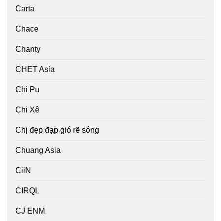
Carta
Chace
Chanty
CHET Asia
Chi Pu
Chi Xê
Chị đẹp đạp gió rẽ sóng
Chuang Asia
CiiN
CIRQL
CJ ENM