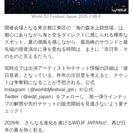
World DJ Festival Japan 2025 の様子
開催会場となる東京都江東区の「海の森水上競技場」は、
都心にありながら海と空をダイレクトに感じられる稀有な
スポット。夏の潮風を感じながら、最高峰のサウンドと最
先端の視覚演出に身を委ねる時間は、まさに「非日常」そ
のものと言えるだろう。
現時点では出演アーティストやチケット情報の詳細は「後
日発表」となっている。昨年の注目度を考えると、チケッ
トは争奪戦になることが予想される。公式
Instagram（@worlddjfestival_jpn）や公式
Twitter（@wdjf_japan）をフォローし、第一弾ラインナッ
プの解禁や先行チケットの販売開始を見逃さないよう要チ
ェック！
2026年、さらなる進化を遂げるWDJF JAPANが、再び日
本の夏を熱く彩る。