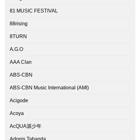
81 MUSIC FESTIVAL
88rising
8TURN
A.G.O
AAA Clan
ABS-CBN
ABS-CBN Music International (AMI)
Acigode
Acoya
AcQUA源少年
Adonis Tabanda