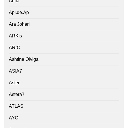
Anita
Apl.de.Ap
Ara Johari
ARKis
ARrC
Ashtine Olviga
ASIA7
Aster
Astera7
ATLAS
AYO