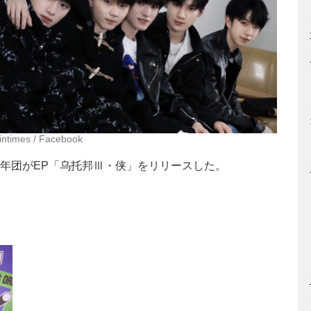
sintimes / Facebook
少年团がEP「乌托邦Ⅲ・侠」をリリースした。