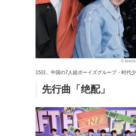
©︎ teen
15日、中国の7人組ボーイズグループ・时代
先行曲「绝配」