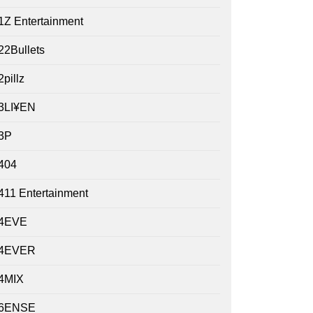
1Z Entertainment
22Bullets
2pillz
3LI¥EN
3P
404
411 Entertainment
4EVE
4EVER
4MIX
6ENSE