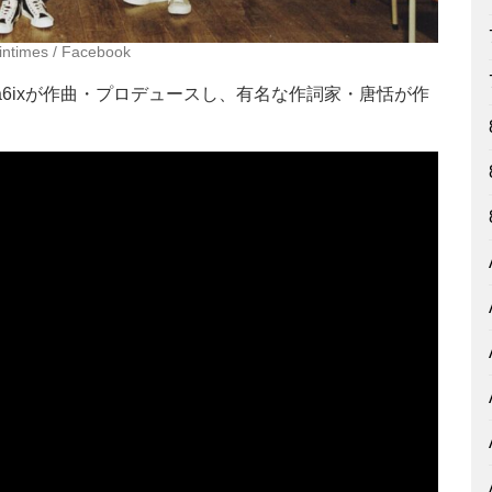
sintimes / Facebook
ban Cla6ixが作曲・プロデュースし、有名な作詞家・唐恬が作