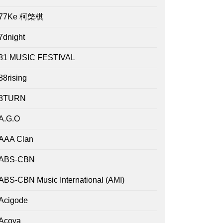
77Ke 柯棨棋
7dnight
81 MUSIC FESTIVAL
88rising
8TURN
A.G.O
AAA Clan
ABS-CBN
ABS-CBN Music International (AMI)
Acigode
Acoya