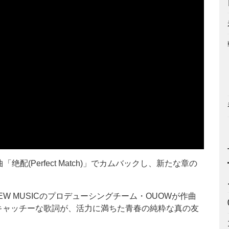
配(Perfect Match)」でカムバックし、新たな章の
W MUSICのプロデューシングチーム・OUOWが作曲
キャッチーな歌詞が、活力に満ちた青春の純粋な真の友