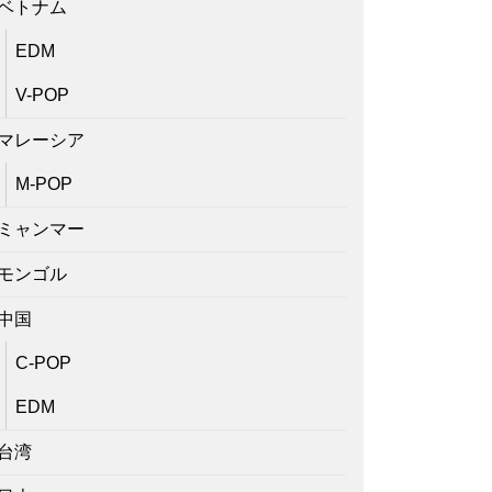
ベトナム
EDM
V-POP
マレーシア
M-POP
ミャンマー
モンゴル
中国
C-POP
EDM
台湾