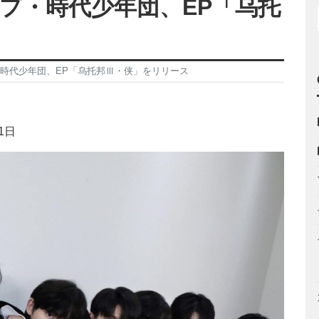
ープ・時代少年団、EP「乌托
・時代少年団、EP「乌托邦Ⅲ・侠」をリリース
1日