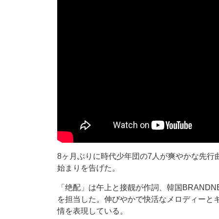
8ヶ月ぶりに時代少年団の7人が爽やかな先行曲「绝
始まりを告げた。
「绝配」は午上と接靓が作詞、韓国BRANDNE
を担当した。伸びやかで快活なメロディーと
情を表現している。