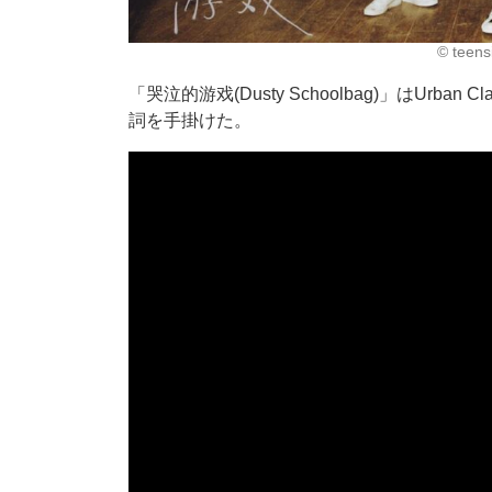
©︎ teen
「哭泣的游戏(Dusty Schoolbag)」はUr
詞を手掛けた。