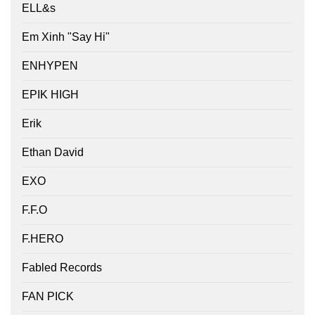
ELL&s
Em Xinh "Say Hi"
ENHYPEN
EPIK HIGH
Erik
Ethan David
EXO
F.F.O
F.HERO
Fabled Records
FAN PICK