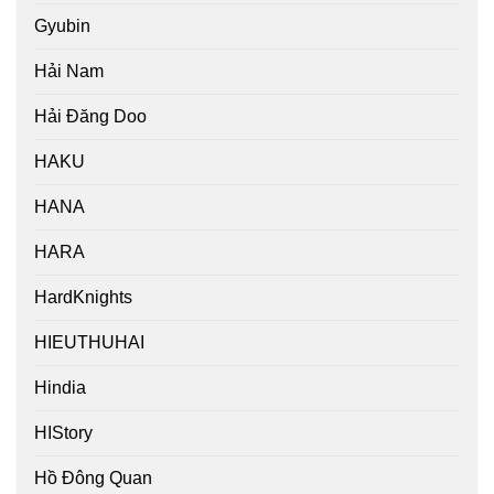
Gyubin
Hải Nam
Hải Đăng Doo
HAKU
HANA
HARA
HardKnights
HIEUTHUHAI
Hindia
HIStory
Hồ Đông Quan