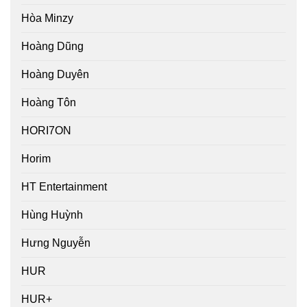
Hòa Minzy
Hoàng Dũng
Hoàng Duyên
Hoàng Tôn
HORI7ON
Horim
HT Entertainment
Hùng Huỳnh
Hưng Nguyễn
HUR
HUR+