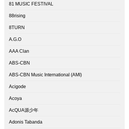
81 MUSIC FESTIVAL
88rising
8TURN
A.G.O
AAA Clan
ABS-CBN
ABS-CBN Music International (AMI)
Acigode
Acoya
AcQUA源少年
Adonis Tabanda