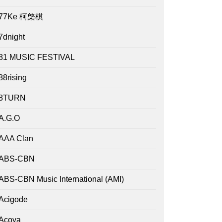
77Ke 柯棨棋
7dnight
81 MUSIC FESTIVAL
88rising
8TURN
A.G.O
AAA Clan
ABS-CBN
ABS-CBN Music International (AMI)
Acigode
Acoya