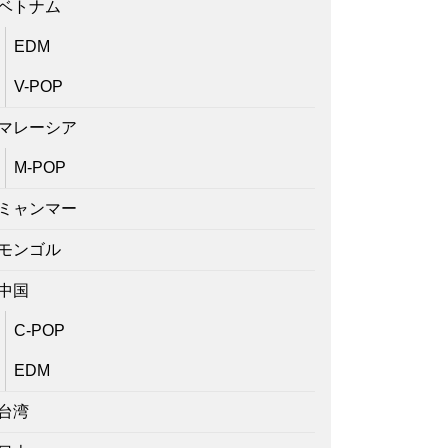
ベトナム
EDM
V-POP
マレーシア
M-POP
ミャンマー
モンゴル
中国
C-POP
EDM
台湾