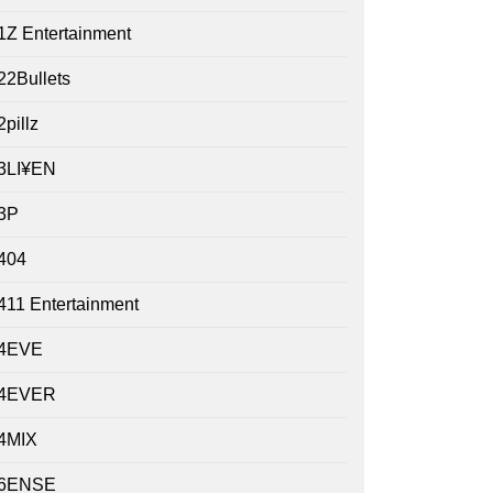
1Z Entertainment
22Bullets
2pillz
3LI¥EN
3P
404
411 Entertainment
4EVE
4EVER
4MIX
6ENSE