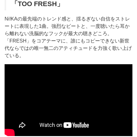
「TOO FRESH」
Ni!KAの最先端のトレンド感と、揺るぎない自信をストレ
ートに表現した1曲。強烈なビートと、一度聴いたら耳か
ら離れない洗脳的なフックが最大の聴きどころ。
「FRESH」をコアテーマに、誰にもコピーできない新世
代ならではの唯一無二のアティチュードを力強く歌い上げ
ている。