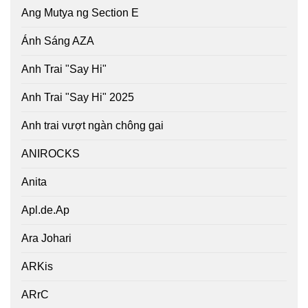
Ang Mutya ng Section E
Ánh Sáng AZA
Anh Trai "Say Hi"
Anh Trai "Say Hi" 2025
Anh trai vượt ngàn chông gai
ANIROCKS
Anita
Apl.de.Ap
Ara Johari
ARKis
ARrC