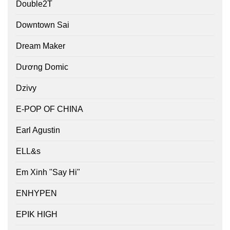
Double2T
Downtown Sai
Dream Maker
Dương Domic
Dzivy
E-POP OF CHINA
Earl Agustin
ELL&s
Em Xinh "Say Hi"
ENHYPEN
EPIK HIGH