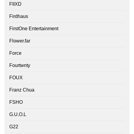
FIIXD
Firdhaus
FirstOne Entertainment
Flower.far
Force
Fourtwnty
FOUX
Franz Chua
FSHO
G.U.O.L
G22