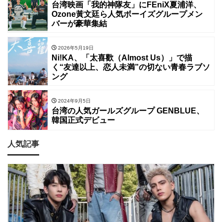
台湾映画「我的神隊友」にFEniX夏浦洋、
Ozone黃文廷ら人気ボーイズグループメン
バーが豪華集結
2026年5月19日
Ni!KA、「太喜歡（Almost Us）」で描
く“友達以上、恋人未満”の切ない青春ラブソ
ング
2024年9月5日
台湾の人気ガールズグループ GENBLUE、
韓国正式デビュー
人気記事