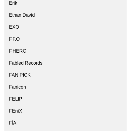
Erik
Ethan David
EXO
F.F.O
F.HERO
Fabled Records
FAN PICK
Fanicon
FELIP
FEniX
FÍA