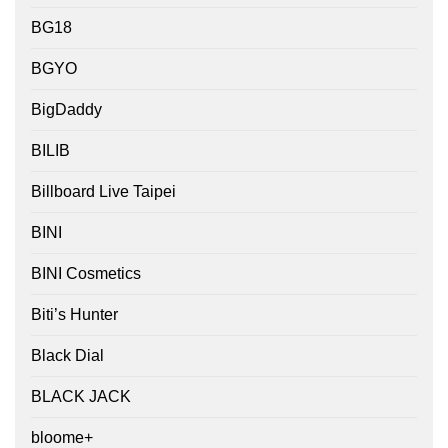
BG18
BGYO
BigDaddy
BILIB
Billboard Live Taipei
BINI
BINI Cosmetics
Biti’s Hunter
Black Dial
BLACK JACK
bloome+