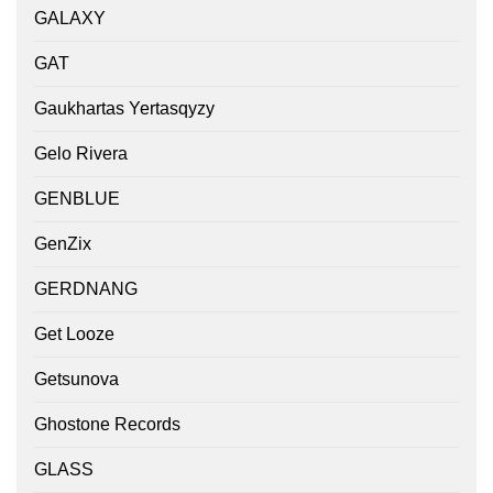
GALAXY
GAT
Gaukhartas Yertasqyzy
Gelo Rivera
GENBLUE
GenZix
GERDNANG
Get Looze
Getsunova
Ghostone Records
GLASS