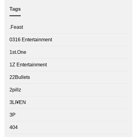
Tags
.Feast
0316 Entertainment
1st.One
1Z Entertainment
22Bullets
2pillz
3LI¥EN
3P
404