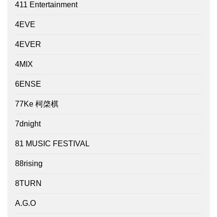
411 Entertainment
4EVE
4EVER
4MIX
6ENSE
77Ke 柯棨棋
7dnight
81 MUSIC FESTIVAL
88rising
8TURN
A.G.O