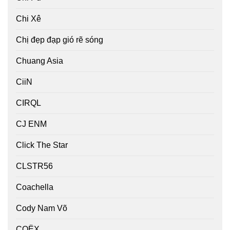
Chi Xê
Chị đẹp đạp gió rẽ sóng
Chuang Asia
CiiN
CIRQL
CJ ENM
Click The Star
CLSTR56
Coachella
Cody Nam Võ
COËX