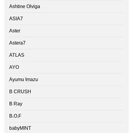
Ashtine Olviga
ASIA7
Aster
Astera7
ATLAS
AYO
Ayumu Imazu
B CRUSH
B Ray
B.O.F
babyMINT