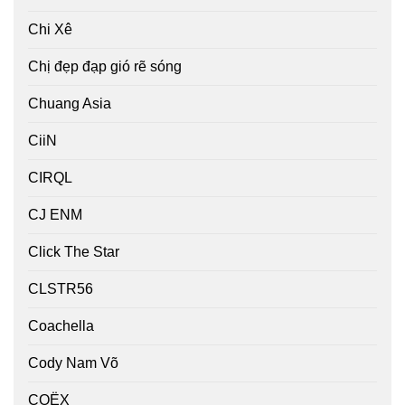
Chi Xê
Chị đẹp đạp gió rẽ sóng
Chuang Asia
CiiN
CIRQL
CJ ENM
Click The Star
CLSTR56
Coachella
Cody Nam Võ
COËX