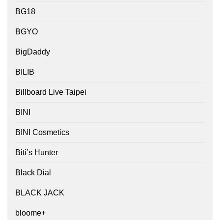
BG18
BGYO
BigDaddy
BILIB
Billboard Live Taipei
BINI
BINI Cosmetics
Biti’s Hunter
Black Dial
BLACK JACK
bloome+