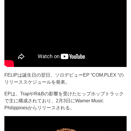
FELIPは誕生日の翌日、ソロデビューEP “COM.PLEX “の
リリーススケジュールを発表。
EPは、TrapやR&Bの影響を受けたヒップホップトラック
で主に構成されており、2月3日にWarner Music
Philippinesからリリースされる。