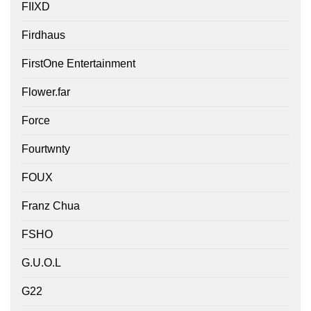
FIIXD
Firdhaus
FirstOne Entertainment
Flower.far
Force
Fourtwnty
FOUX
Franz Chua
FSHO
G.U.O.L
G22