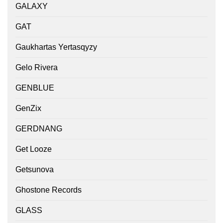
GALAXY
GAT
Gaukhartas Yertasqyzy
Gelo Rivera
GENBLUE
GenZix
GERDNANG
Get Looze
Getsunova
Ghostone Records
GLASS