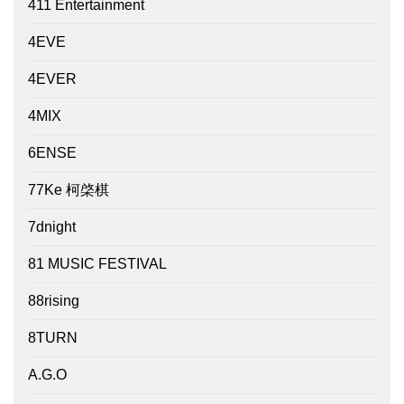
411 Entertainment
4EVE
4EVER
4MIX
6ENSE
77Ke 柯棨棋
7dnight
81 MUSIC FESTIVAL
88rising
8TURN
A.G.O