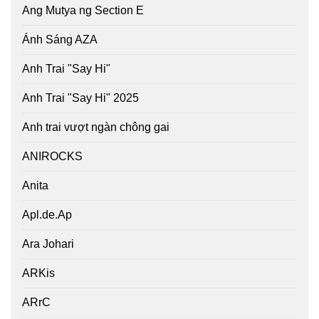
Ang Mutya ng Section E
Ánh Sáng AZA
Anh Trai "Say Hi"
Anh Trai "Say Hi" 2025
Anh trai vượt ngàn chông gai
ANIROCKS
Anita
Apl.de.Ap
Ara Johari
ARKis
ARrC