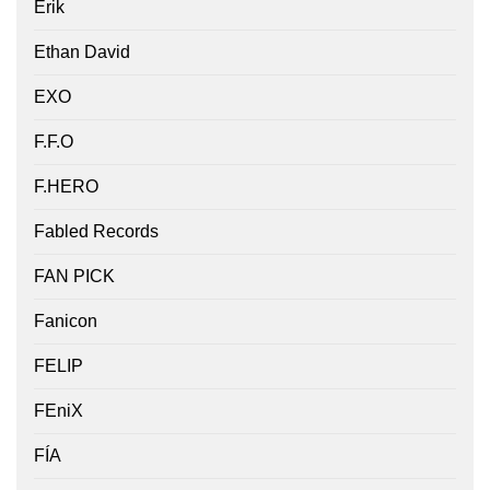
Erik
Ethan David
EXO
F.F.O
F.HERO
Fabled Records
FAN PICK
Fanicon
FELIP
FEniX
FÍA