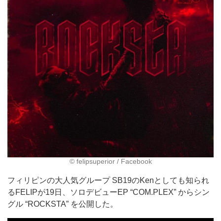
©︎ felipsuperior / Facebook
フィリピンの大人気グループ SB19のKenとしても知られ
るFELIPが19日、ソロデビューEP “COM.PLEX” からシン
グル “ROCKSTA” を公開した。