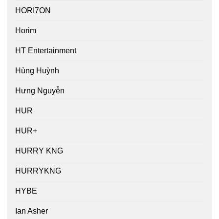
HORI7ON
Horim
HT Entertainment
Hùng Huỳnh
Hưng Nguyễn
HUR
HUR+
HURRY KNG
HURRYKNG
HYBE
Ian Asher