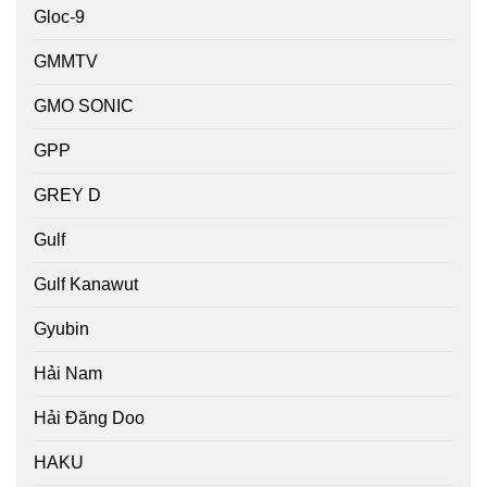
Gloc-9
GMMTV
GMO SONIC
GPP
GREY D
Gulf
Gulf Kanawut
Gyubin
Hải Nam
Hải Đăng Doo
HAKU