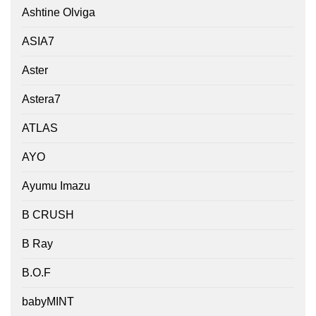
Ashtine Olviga
ASIA7
Aster
Astera7
ATLAS
AYO
Ayumu Imazu
B CRUSH
B Ray
B.O.F
babyMINT