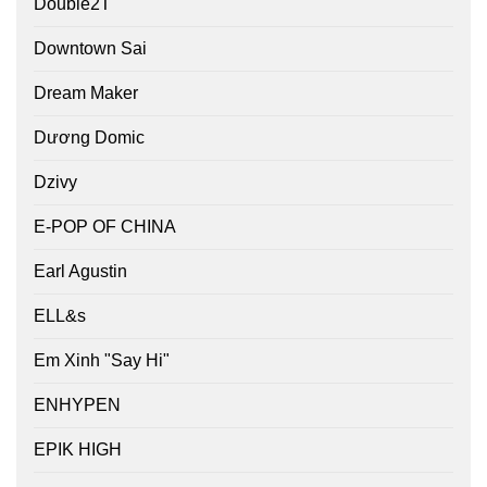
Double2T
Downtown Sai
Dream Maker
Dương Domic
Dzivy
E-POP OF CHINA
Earl Agustin
ELL&s
Em Xinh "Say Hi"
ENHYPEN
EPIK HIGH