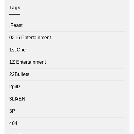
Tags
.Feast
0316 Entertainment
1st.One
1Z Entertainment
22Bullets
2pillz
3LI¥EN
3P
404