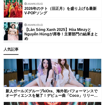
2026年2月2日
2026年のテト（旧正月）を盛り上げる最新
V-POPソング
2026年2月1日
【Làn Sóng Xanh 2025】Hòa Minzyと
Nguyễn Hùngが席巻！主要部門の結果まと
め
人気記事
新人ガールズグループkiOra、海外初パフォーマンスで
オーディエンスを魅了！デビュー曲「Coco」リリース
&MV公開は8月8日