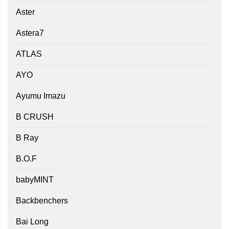
Aster
Astera7
ATLAS
AYO
Ayumu Imazu
B CRUSH
B Ray
B.O.F
babyMINT
Backbenchers
Bai Long