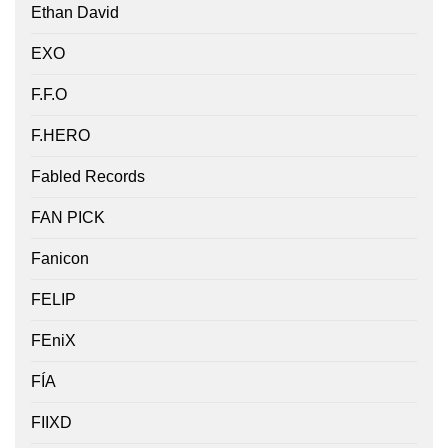
Ethan David
EXO
F.F.O
F.HERO
Fabled Records
FAN PICK
Fanicon
FELIP
FEniX
FÍA
FIIXD