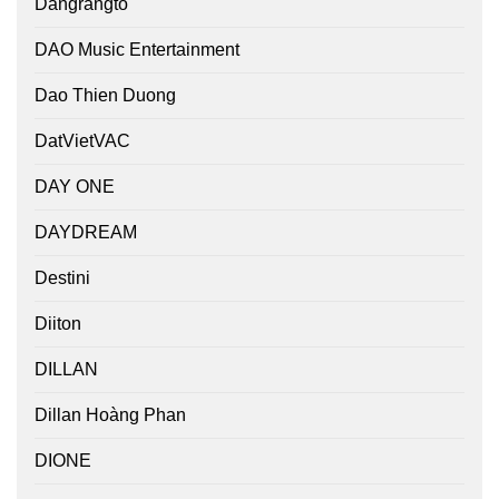
Dangrangto
DAO Music Entertainment
Dao Thien Duong
DatVietVAC
DAY ONE
DAYDREAM
Destini
Diiton
DILLAN
Dillan Hoàng Phan
DIONE