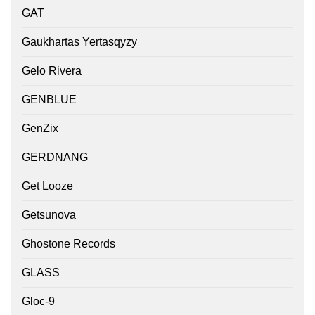
GAT
Gaukhartas Yertasqyzy
Gelo Rivera
GENBLUE
GenZix
GERDNANG
Get Looze
Getsunova
Ghostone Records
GLASS
Gloc-9