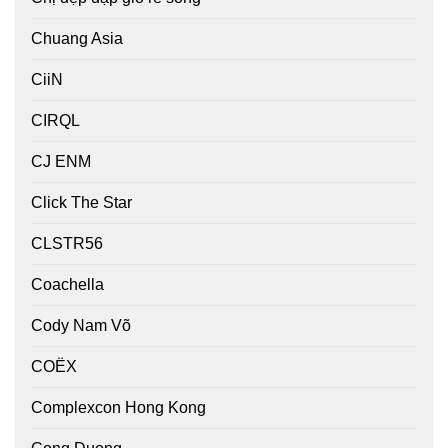
Chuang Asia
CiiN
CIRQL
CJ ENM
Click The Star
CLSTR56
Coachella
Cody Nam Võ
COËX
Complexcon Hong Kong