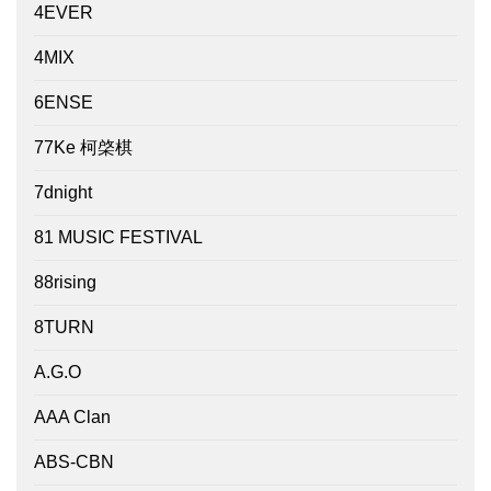
4EVER
4MIX
6ENSE
77Ke 柯棨棋
7dnight
81 MUSIC FESTIVAL
88rising
8TURN
A.G.O
AAA Clan
ABS-CBN