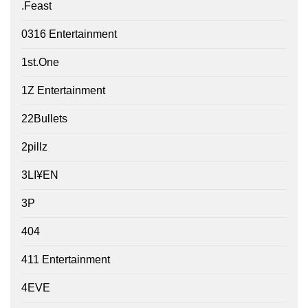
.Feast
0316 Entertainment
1st.One
1Z Entertainment
22Bullets
2pillz
3LI¥EN
3P
404
411 Entertainment
4EVE