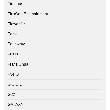
Firdhaus
FirstOne Entertainment
Flower.far
Force
Fourtwnty
FOUX
Franz Chua
FSHO
G.U.O.L
G22
GALAXY