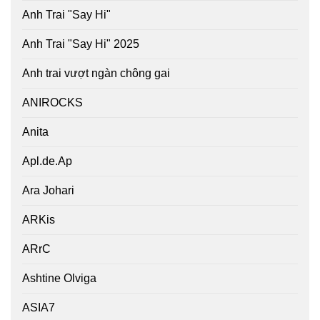
Anh Trai "Say Hi"
Anh Trai "Say Hi" 2025
Anh trai vượt ngàn chông gai
ANIROCKS
Anita
Apl.de.Ap
Ara Johari
ARKis
ARrC
Ashtine Olviga
ASIA7