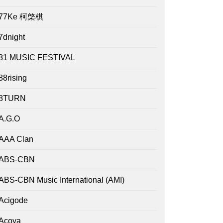
77Ke 柯棨棋
7dnight
81 MUSIC FESTIVAL
88rising
8TURN
A.G.O
AAA Clan
ABS-CBN
ABS-CBN Music International (AMI)
Acigode
Acoya