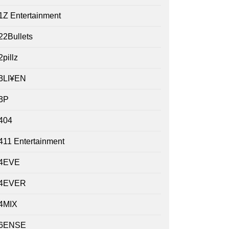
1Z Entertainment
22Bullets
2pillz
3LI¥EN
3P
404
411 Entertainment
4EVE
4EVER
4MIX
6ENSE