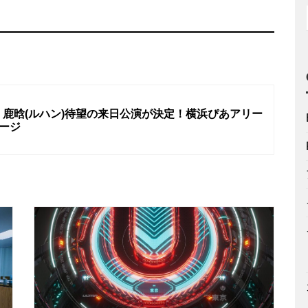
鹿晗(ルハン)待望の来日公演が決定！横浜ぴあアリー
ージ