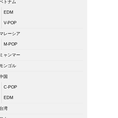
ベトナム
EDM
V-POP
マレーシア
M-POP
ミャンマー
モンゴル
中国
C-POP
EDM
台湾