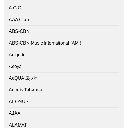
A.G.O
AAA Clan
ABS-CBN
ABS-CBN Music International (AMI)
Acigode
Acoya
AcQUA源少年
Adonis Tabanda
AEONUS
AJAA
ALAMAT