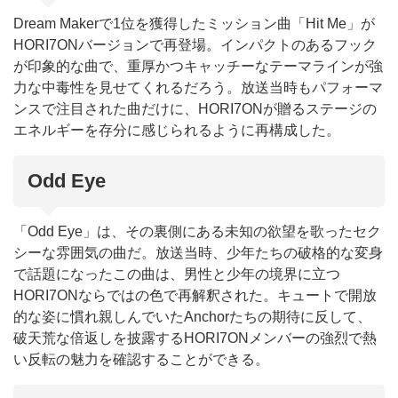
Dream Makerで1位を獲得したミッション曲「Hit Me」が
HORI7ONバージョンで再登場。インパクトのあるフック
が印象的な曲で、重厚かつキャッチーなテーマラインが強
力な中毒性を見せてくれるだろう。放送当時もパフォーマ
ンスで注目された曲だけに、HORI7ONが贈るステージの
エネルギーを存分に感じられるように再構成した。
Odd Eye
「Odd Eye」は、その裏側にある未知の欲望を歌ったセク
シーな雰囲気の曲だ。放送当時、少年たちの破格的な変身
で話題になったこの曲は、男性と少年の境界に立つ
HORI7ONならではの色で再解釈された。キュートで開放
的な姿に慣れ親しんでいたAnchorたちの期待に反して、
破天荒な倍返しを披露するHORI7ONメンバーの強烈で熱
い反転の魅力を確認することができる。