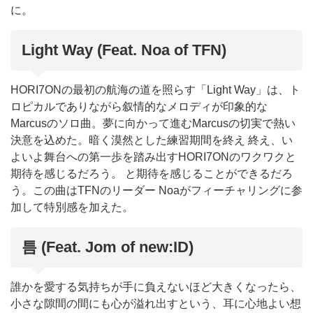
に。
Light Way (Feat. Noa of TFN)
HORI7ONの最初の航海の道を照らす「Light Way」は、ト
ロピカルでありながら叙情的なメロディが印象的な
Marcusのソロ曲。夢に向かって進むMarcusの切実で熱い
決意を込めた。暗く漠然とした練習期間を終え 終え、い
よいよ舞台への第一歩を踏み出すHORI7ONのワクワクと
期待を感じるだろう。 と期待を感じることができるだろ
う。この曲はTFNのリーダー Noaがフィーチャリングに参
加して特別感を加えた。
틈 (Feat. Jom of new:ID)
誰かを愛する気持ちが手に負えないほど大きくなったら、
小さな隙間の間にも心が溢れ出すという、耳に心地よい想