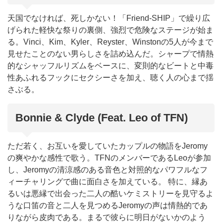
天国でなければ、死しかない！「Friend-SHIP」で繰り広
げられた軽快な祭りの裏側、強烈で危険なステージが始ま
る。Vinci、Kim、Kyler、Reyster、Winstonの5人が今まで
見せたことのない男らしさを詰め込んだ。シャープで情熱
的なシャッフルリズムをベースに、変則的なビートと中毒
性あふれるフックにセクシーさを加え、聴く人の心まで揺
さぶる。
Bonnie & Clyde (Feat. Leo of TFN)
ただ若く、お互いを愛していたカップルの物語をJeromy
の爽やかな感性で歌う。TFNのメンバーであるLeoが参加
し、Jeromyの清涼感のある音色と対照的なパワフルなフ
ィーチャリングで曲に面白さを加えている。 特に、縁あ
るいは悪縁で出会った二人の酷いケミストリーを見守るよ
うな口笛の音と二人を見つめるJeromyの声は情熱的であ
りながら皮肉である。まるで彼らに明日がないかのよう