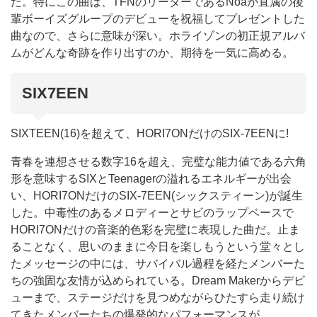
た。特にこの曲は、TFNのリーダーであるNoaが直属の後
輩ボーイズグループのデビューを祝福してプレゼントした
曲なので、さらに意味が深い。ホライゾンの初正規アルバ
ムがどんな奇跡を作り出すのか、期待を一気に高める。
SIX7EEN
SIXTEEN(16)を超えて、HORI7ONだけのSIX-7EENに!
青春を連想させる数字16を超え、完璧な能力値である六角
形を意味するSIXとTeenagerの溢れるエネルギーが出会
い、HORI7ONだけのSIX-7EEN(シックスティーン)が誕生
した。中毒性のあるメロディーとサビのラップベースで
HORI7ONだけの音楽的色彩を完璧に表現した曲だ。止ま
ることなく、思いのままに今日を楽しもうという堂々とし
たメッセージの中には、サバイバル過程を経たメンバーた
ちの強固な友情が込められている。Dream Makerからデビ
ューまで、ステージだけを見つめながらひたすら走り続け
てきたメンバーたちの爆発的なパフォーマンスが、