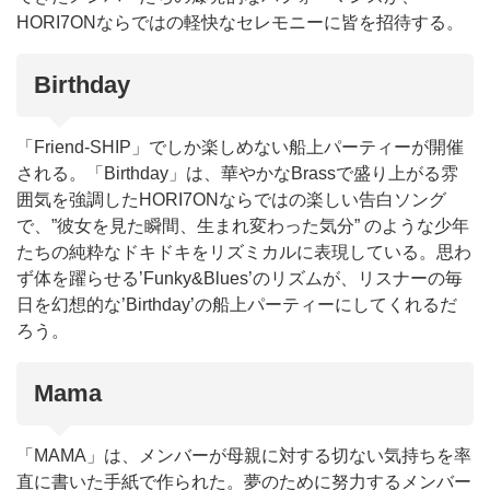
HORI7ONならではの軽快なセレモニーに皆を招待する。
Birthday
「Friend-SHIP」でしか楽しめない船上パーティーが開催
される。「Birthday」は、華やかなBrassで盛り上がる雰
囲気を強調したHORI7ONならではの楽しい告白ソング
で、”彼女を見た瞬間、生まれ変わった気分” のような少年
たちの純粋なドキドキをリズミカルに表現している。思わ
ず体を躍らせる’Funky&Blues’のリズムが、リスナーの毎
日を幻想的な’Birthday’の船上パーティーにしてくれるだ
ろう。
Mama
「MAMA」は、メンバーが母親に対する切ない気持ちを率
直に書いた手紙で作られた。夢のために努力するメンバー