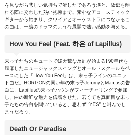
を見ながら悲しい気持ちで流したであろう涙と、故郷を離
れる際に交わした熱い抱擁まで。素朴なアコースティック
ギターから始まり、クワイアとオーケストラにつながるこ
の曲は、一編のドラマのような展開で熱い感動を与える。
How You Feel (Feat. 하은 of Lapillus)
末っ子たちのキュートで破天荒な反乱が始まる! 90年代を
風靡したニュージャックスイングとオールドスクールをベ
ースにした「How You Feel」は、末っ子ラインのユニッ
ト曲だ。HORI7ONの同い年の末っ子JeromyとMarcusの告
白に、Lapillusの末っ子ハウンがフィーチャリングで参加
し、曲の新鮮な魅力を倍増させた。若くても真面目な末っ
子たちの告白を聞いていると、思わず “YES” と叫んでし
まうだろう。
Death Or Paradise