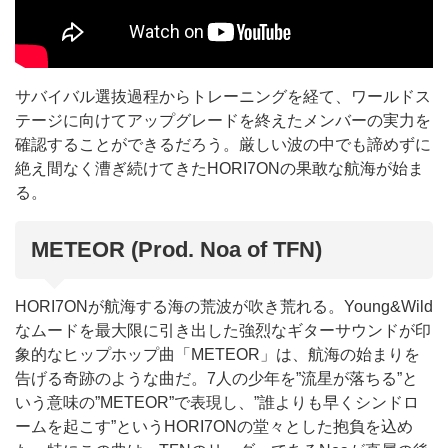
サバイバル選抜過程からトレーニングを経て、ワールドス
テージに向けてアップグレードを終えたメンバーの実力を
確認することができるだろう。厳しい波の中でも諦めずに
絶え間なく漕ぎ続けてきたHORI7ONの果敢な航海が始ま
る。
METEOR (Prod. Noa of TFN)
HORI7ONが航海する海の荒波が吹き荒れる。Young&Wild
なムードを最大限に引き出した強烈なギターサウンドが印
象的なヒップホップ曲「METEOR」は、航海の始まりを
告げる奇跡のような曲だ。7人の少年を”流星が落ちる”と
いう意味の”METEOR”で表現し、”誰よりも早くシンドロ
ームを起こす”というHORI7ONの堂々とした抱負を込め