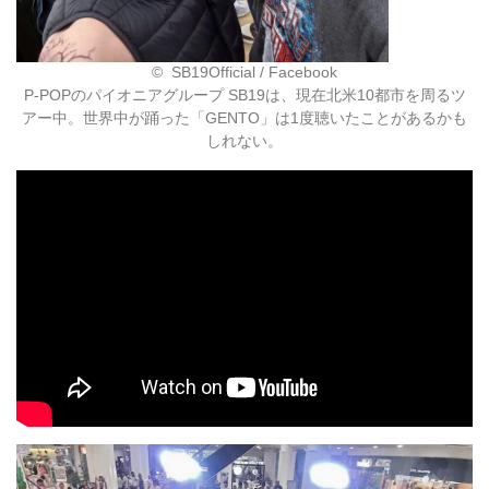
©︎ SB19Official / Facebook
P-POPのパイオニアグループ SB19は、現在北米10都市を周るツ
アー中。世界中が踊った「GENTO」は1度聴いたことがあるかも
しれない。