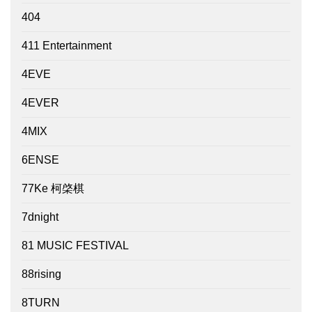
404
411 Entertainment
4EVE
4EVER
4MIX
6ENSE
77Ke 柯棨棋
7dnight
81 MUSIC FESTIVAL
88rising
8TURN