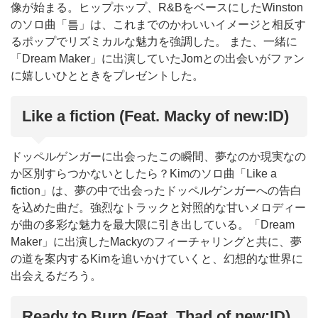
像が始まる。ヒップホップ、R&BをベースにしたWinston
のソロ曲「틈」は、これまでのかわいいイメージと相反す
るポップでリズミカルな魅力を強調した。 また、一緒に
「Dream Maker」に出演していたJomとの出会いがファン
に嬉しいひとときをプレゼントした。
Like a fiction (Feat. Macky of new:ID)
ドッペルゲンガーに出会ったこの瞬間、夢なのか現実なの
か区別すらつかないとしたら？Kimのソロ曲「Like a
fiction」は、夢の中で出会ったドッペルゲンガーへの告白
を込めた曲だ。強烈なトラックと対照的な甘いメロディー
が曲の多彩な魅力を最大限に引き出している。「Dream
Maker」に出演したMackyのフィーチャリングと共に、夢
の道を案内するKimを追いかけていくと、幻想的な世界に
出会えるだろう。
Ready to Burn (Feat. Thad of new:ID)