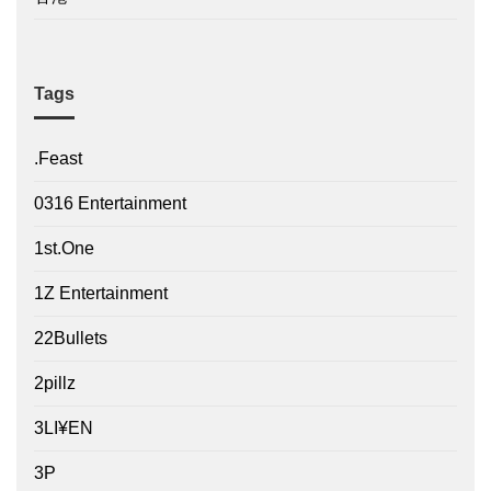
Tags
.Feast
0316 Entertainment
1st.One
1Z Entertainment
22Bullets
2pillz
3LI¥EN
3P